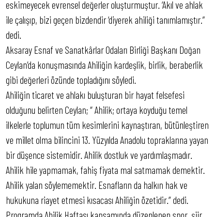
eskimeyecek evrensel değerler oluşturmuştur. ‘Akıl ve ahlak
ile çalışıp, bizi geçen bizdendir ‘diyerek ahiliği tanımlamıştır.”
dedi.
Aksaray Esnaf ve Sanatkârlar Odaları Birliği Başkanı Doğan
Ceylan’da konuşmasında Ahiliğin kardeşlik, birlik, beraberlik
gibi değerleri özünde topladığını söyledi.
Ahiliğin ticaret ve ahlakı buluşturan bir hayat felsefesi
olduğunu belirten Ceylan; “ Ahilik; ortaya koyduğu temel
ilkelerle toplumun tüm kesimlerini kaynaştıran, bütünleştiren
ve millet olma bilincini 13. Yüzyılda Anadolu topraklarına yayan
bir düşence sistemidir. Ahilik dostluk ve yardımlaşmadır.
Ahilik hile yapmamak, fahiş fiyata mal satmamak demektir.
Ahilik yalan söylememektir. Esnafların da halkın hak ve
hukukuna riayet etmesi kısacası Ahiliğin özetidir.” dedi.
Programda Ahilik Haftası kapsamında düzenlenen spor, şiir