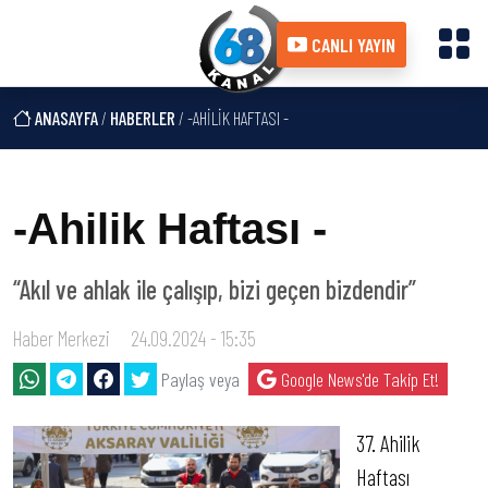
CANLI YAYIN
ANASAYFA
/
HABERLER
/ -AHILIK HAFTASI -
-Ahilik Haftası -
“Akıl ve ahlak ile çalışıp, bizi geçen bizdendir”
Haber Merkezi
24.09.2024 - 15:35
Paylaş veya
Google News'de Takip Et!
37. Ahilik
Haftası