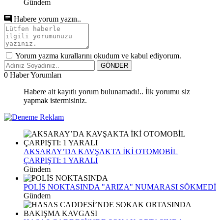
Gündem
Habere yorum yazın..
Yorum yazma kurallarını okudum ve kabul ediyorum.
GÖNDER
0
Haber Yorumları
Habere ait kayıtlı yorum bulunamadı!.. İlk yorumu siz
yapmak istermisiniz.
AKSARAY’DA KAVŞAKTA İKİ OTOMOBİL
ÇARPIŞTI: 1 YARALI
Gündem
POLİS NOKTASINDA "ARIZA" NUMARASI SÖKMEDİ
Gündem