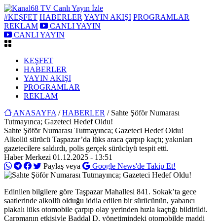
#KEŞFET
HABERLER
YAYIN AKIŞI
PROGRAMLAR
REKLAM
CANLI YAYIN
CANLI YAYIN
KEŞFET
HABERLER
YAYIN AKIŞI
PROGRAMLAR
REKLAM
ANASAYFA
/
HABERLER
/ Sahte Şöför Numarası
Tutmayınca; Gazeteci Hedef Oldu!
Sahte Şöför Numarası Tutmayınca; Gazeteci Hedef Oldu!
Alkollü sürücü Taşpazar’da lüks araca çarpıp kaçtı; yakınları
gazetecilere saldırdı, polis gerçek sürücüyü tespit etti.
Haber Merkezi
01.12.2025 - 13:51
Paylaş veya
Google News'de Takip Et!
Edinilen bilgilere göre Taşpazar Mahallesi 841. Sokak’ta gece
saatlerinde alkollü olduğu iddia edilen bir sürücünün, yabancı
plakalı lüks otomobile çarpıp olay yerinden hızla kaçtığı bildirildi.
Çarpmanın etkisiyle Baddal D. yönetimindeki otomobilde maddi