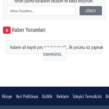
Yorum yazma kurallarını okudum ve kabul ediyorum.
GÖNDER
Haber Yorumları
0
Habere ait kayıtlı yorum bulunamadı!.. İlk yorumu siz yapmak
istermisiniz.
Künye
Veri Politikası
Gizlilik
Reklam
İzleyici Temsilcisi
Bi