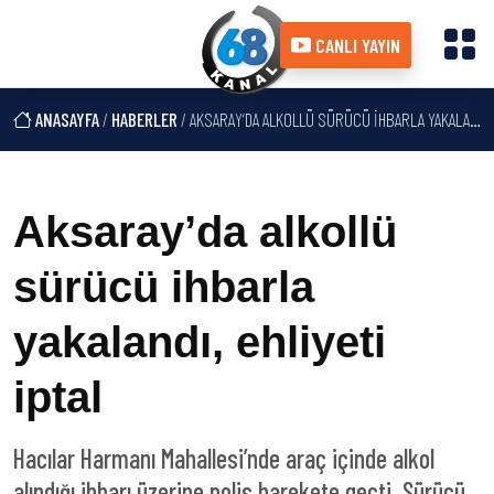
CANLI YAYIN
ANASAYFA
/
HABERLER
/ AKSARAY’DA ALKOLLÜ SÜRÜCÜ IHBARLA YAKALANDI, EHLIYETI IPTAL
Aksaray’da alkollü
sürücü ihbarla
yakalandı, ehliyeti
iptal
Hacılar Harmanı Mahallesi’nde araç içinde alkol
alındığı ihbarı üzerine polis harekete geçti. Sürücü,