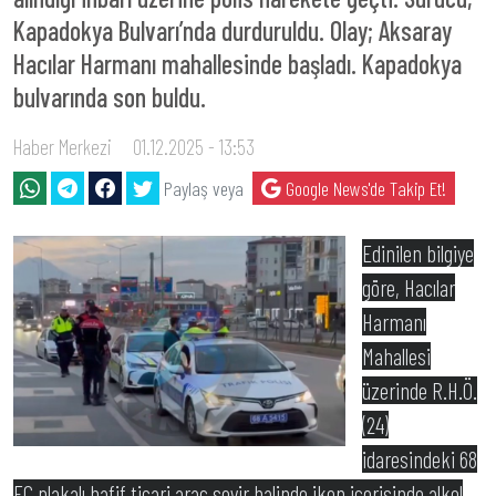
Kapadokya Bulvarı’nda durduruldu. Olay; Aksaray
Hacılar Harmanı mahallesinde başladı. Kapadokya
bulvarında son buldu.
Haber Merkezi
01.12.2025 - 13:53
Paylaş veya
Google News'de Takip Et!
Edinilen bilgiye
göre, Hacılar
Harmanı
Mahallesi
üzerinde R.H.Ö.
(24)
idaresindeki 68
EC plakalı hafif ticari araç seyir halinde iken içerisinde alkol