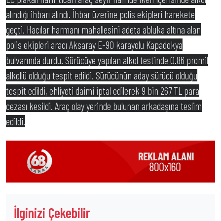
alındığı ihbarı alındı. İhbar üzerine polis ekipleri harekete
geçti. Hacılar harmanı mahallesini adeta abluka altına alan
polis ekipleri aracı Aksaray E-90 karayolu Kapadokya
bulvarında durdu. Sürücüye yapılan alkol testinde 0.86 promil
alkollü olduğu tespit edildi. Sürücünün aday sürücü olduğu
tespit edildi, ehliyeti daimi iptal edilerek 9 bin 267 TL para
cezası kesildi. Araç olay yerinde bulunan arkadaşına teslim
edildi.
İlginizi Çekebilir