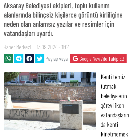
Aksaray Belediyesi ekipleri, toplu kullanım
alanlarında bilinçsiz kişilerce görüntü kirliliğine
neden olan anlamsız yazılar ve resimler için
vatandaşları uyardı.
Haber Merkezi
13.09.2024 - 11:04
Paylaş veya
Google News'de Takip Et!
Kenti temiz
tutmak
belediyelerin
görevi iken
vatandaşların
da kenti
kirletmemek