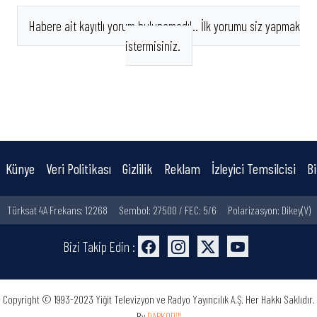
Habere ait kayıtlı yorum bulunamadı!.. İlk yorumu siz yapmak
istermisiniz.
Künye
Veri Politikası
Gizlilik
Reklam
İzleyici Temsilcisi
Bi
Türksat 4A Frekans: 12268
Sembol: 27500 / FEC: 5/6
Polarizasyon: Dikey(V)
Bizi Takip Edin :
Copyright © 1993-2023 Yiğit Televizyon ve Radyo Yayıncılık A.Ş. Her Hakkı Saklıdır.
By
DARKOD™