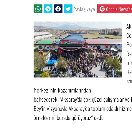
Paylaş veya
Google News'de
Ak
Ço
Po
Be
tö
Be
so
Merkezi’nin kazanımlarından
bahsederek; “Aksaray’da çok güzel çalışmalar ve 
Bey’in vizyonuyla Aksaray’da toplum odaklı hizmet
örneklerini burada görüyoruz” dedi.