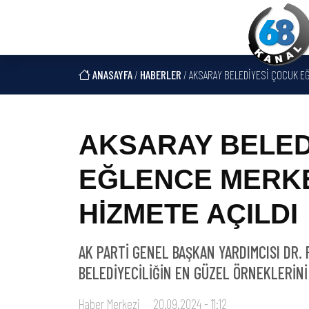
ANASAYFA
/
HABERLER
/ AKSARAY BELEDİYESİ ÇOCUK EĞ
AKSARAY BELED
EĞLENCE MERK
HİZMETE AÇILDI
AK PARTİ GENEL BAŞKAN YARDIMCISI DR.
BELEDİYECİLİĞİN EN GÜZEL ÖRNEKLERİN
Haber Merkezi
20.09.2024 - 11:12