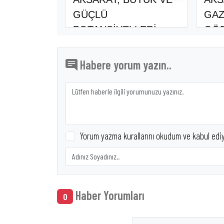
GÜÇLÜ
GAZ
POTANSİYELLERİ
GÖR
OLAN BİR ŞE..
AS..
Habere yorum yazın..
Yorum yazma kurallarını okudum ve kabul edi
Haber Yorumları
0