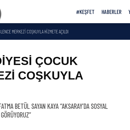
#KEŞFET
HABERLER
LENCE MERKEZİ COŞKUYLA HİZMETE AÇILDI
İYESİ ÇOCUK
EZİ COŞKUYLA
 FATMA BETÜL SAYAN KAYA “AKSARAY’DA SOSYAL
İ GÖRÜYORUZ”