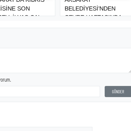
İSİNE SON
BELEDİYESİ’NDEN
EV: İLYAS ÇAL
ÇEVRE HAFTASINDA
ÇOCUKLARA..
yorum.
GÖNDER