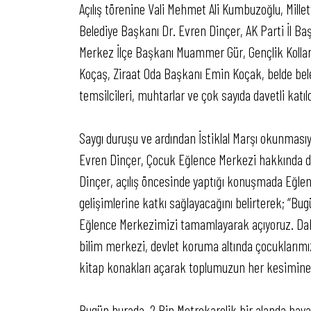
Açılış törenine Vali Mehmet Ali Kumbuzoğlu, Millet
Belediye Başkanı Dr. Evren Dinçer, AK Parti İl Ba
Merkez İlçe Başkanı Muammer Gür, Gençlik Kolla
Koçaş, Ziraat Oda Başkanı Emin Koçak, belde beled
temsilcileri, muhtarlar ve çok sayıda davetli katıld
Saygı duruşu ve ardından İstiklal Marşı okunmasıy
Evren Dinçer, Çocuk Eğlence Merkezi hakkında dav
Dinçer, açılış öncesinde yaptığı konuşmada Eğlen
gelişimlerine katkı sağlayacağını belirterek; “Bu
Eğlence Merkezimizi tamamlayarak açıyoruz. Daha
bilim merkezi, devlet koruma altında çocuklarımız
kitap konakları açarak toplumuzun her kesimine 
Bugün burada, 2 Bin Metrekarelik bir alanda haya