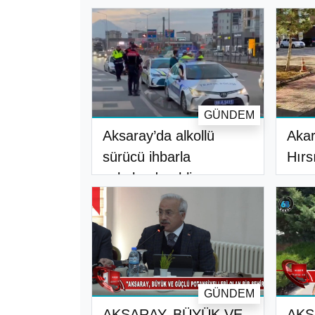
GÜNDEM
Aksaray’da alkollü
Akar
sürücü ihbarla
Hırs
yakalandı, ehliy..
GÜNDEM
AKSARAY, BÜYÜK VE
AKS