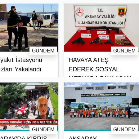
GÜNDEM
GÜNDEM
yakıt İstasyonu
HAVAYA ATEŞ
ızları Yakalandı
EDEREK SOSYAL
MEDYADA PAYLAŞAN
İKİ ŞAH..
GÜNDEM
GÜNDEM
ARAY'DA KIBRIS
AKSARAY