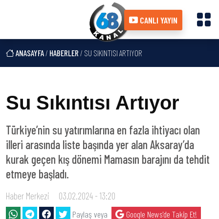
CANLI YAYIN
ANASAYFA
/
HABERLER
/ SU SIKINTISI ARTIYOR
Su Sıkıntısı Artıyor
Türkiye’nin su yatırımlarına en fazla ihtiyacı olan
illeri arasında liste başında yer alan Aksaray’da
kurak geçen kış dönemi Mamasın barajını da tehdit
etmeye başladı.
Haber Merkezi
03.02.2024 - 13:20
Paylaş veya
Google News'de Takip Et!