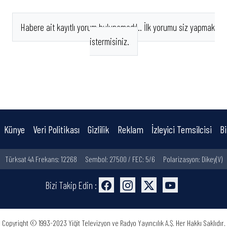
Habere ait kayıtlı yorum bulunamadı!.. İlk yorumu siz yapmak
istermisiniz.
Künye
Veri Politikası
Gizlilik
Reklam
İzleyici Temsilcisi
Bi
Türksat 4A Frekans: 12268
Sembol: 27500 / FEC: 5/6
Polarizasyon: Dikey(V)
Bizi Takip Edin :
Copyright © 1993-2023 Yiğit Televizyon ve Radyo Yayıncılık A.Ş. Her Hakkı Saklıdır.