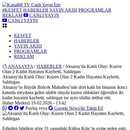
#KEŞFET
HABERLER
YAYIN AKIŞI
PROGRAMLAR
REKLAM
CANLI YAYIN
CANLI YAYIN
KEŞFET
HABERLER
YAYIN AKIŞI
PROGRAMLAR
REKLAM
ANASAYFA
/
HABERLER
/ Aksaray'da Kanlı Olay: Kuzen
Olan 2 Kadın Hayatını Kaybetti, Saldırgan
Aksaray'da Kanlı Olay: Kuzen Olan 2 Kadın Hayatını Kaybetti,
Saldırgan
Aksaray’ın Büyük Bölcek Mahallesi’nde dört katlı bir binanın ikinci
katında meydana gelen silahlı olayda kuzen oldukları öğrenilen iki
kadın hayatını kaybetti, saldırgan ise aynı silahla intihar etti.
Haber Merkezi
19.02.2026 - 13:42
Paylaş veya
Google News'de Takip Et!
Edinilen bilgilere göre 31 yaşındaki Kübra Kılıç’ın evine gelen eski