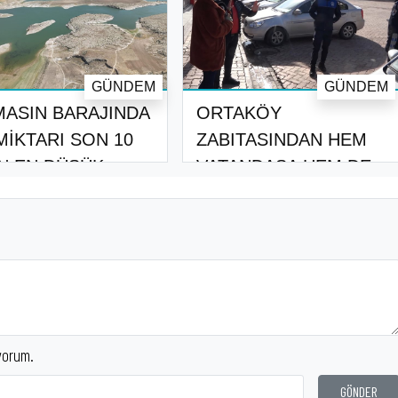
GÜNDEM
GÜNDEM
ASIN BARAJINDA
ORTAKÖY
MİKTARI SON 10
ZABITASINDAN HEM
IN EN DÜŞÜK..
VATANDAŞA HEM DE
BASINA B..
yorum.
GÖNDER