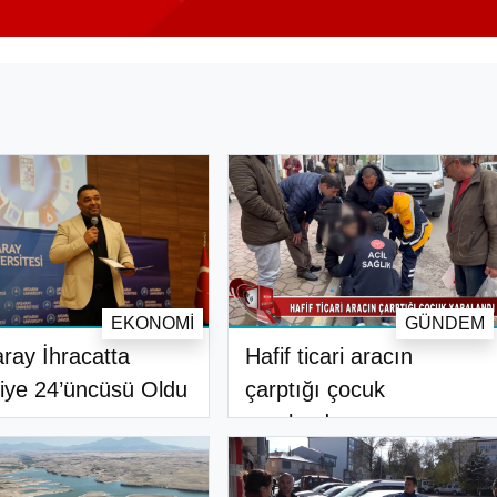
EKONOMI
GÜNDEM
ray İhracatta
Hafif ticari aracın
iye 24’üncüsü Oldu
çarptığı çocuk
yaralandı..