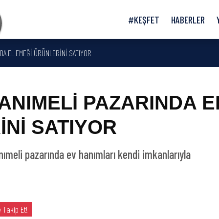
#KEŞFET
HABERLER
NDA EL EMEĞİ ÜRÜNLERİNİ SATIYOR
ANIMELİ PAZARINDA E
İNİ SATIYOR
ımeli pazarında ev hanımları kendi imkanlarıyla
 Takip Et!