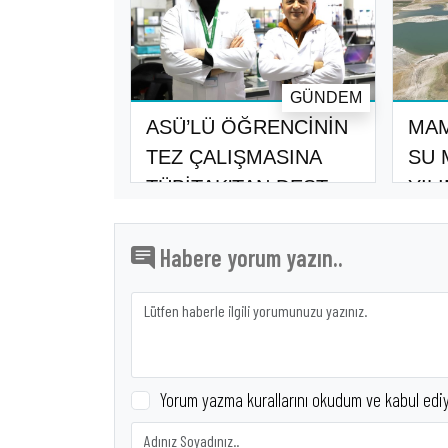
GÜNDEM
ASÜ’LÜ ÖĞRENCİNİN
MAM
TEZ ÇALIŞMASINA
SU 
TÜBİTAK’TAN DEST..
YIL
Habere yorum yazın..
Yorum yazma kurallarını okudum ve kabul edi