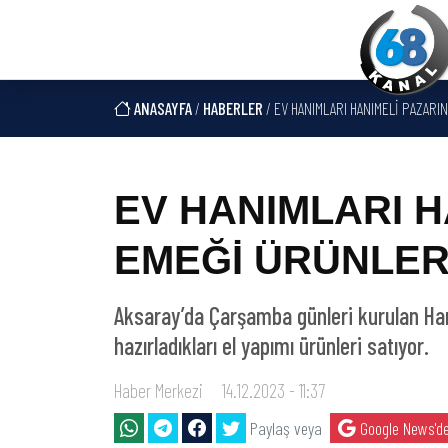
ANASAYFA
/
HABERLER
/ EV HANIMLARI HANIMELİ PAZARI
EV HANIMLARI H
EMEĞİ ÜRÜNLER
Aksaray’da Çarşamba günleri kurulan Han
hazırladıkları el yapımı ürünleri satıyor.
Haber Merkezi
14.12.2023 - 11:37
Paylaş veya
Google News'de