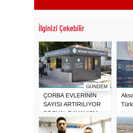
İlginizi Çekebilir
GÜNDEM
ÇORBA EVLERİNİN
Aksa
SAYISI ARTIRILIYOR
Türk
SOSYAL DAYANIŞM..