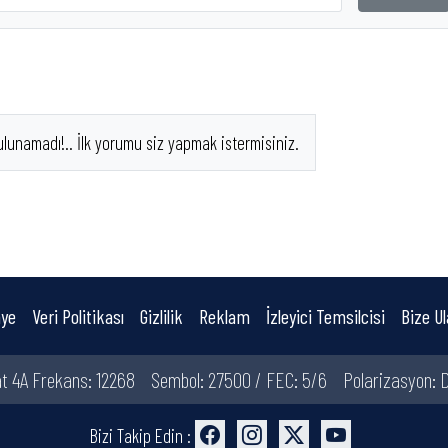
ulunamadı!.. İlk yorumu siz yapmak istermisiniz.
ye
Veri Politikası
Gizlilik
Reklam
İzleyici Temsilcisi
Bize Ul
t 4A Frekans: 12268
Sembol: 27500 / FEC: 5/6
Polarizasyon: D
Bizi Takip Edin :