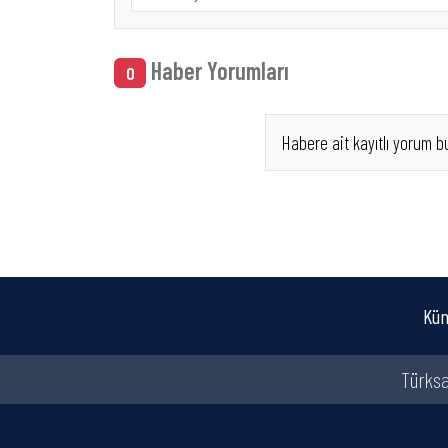
Haber Yorumları
0
Habere ait kayıtlı yorum b
Kün
Türksa