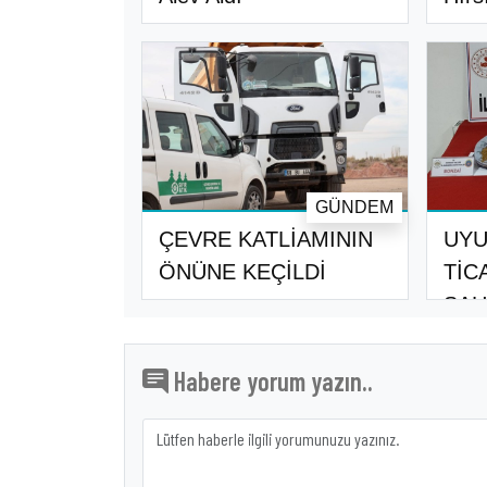
GÜNDEM
ÇEVRE KATLİAMININ
UY
ÖNÜNE KEÇİLDİ
TİC
ŞAH
Habere yorum yazın..