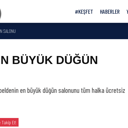
#KEŞFET
HABERLER
ÜN SALONU
 EN BÜYÜK DÜĞÜN
, beldenin en büyük düğün salonunu tüm halka ücretsiz
 Takip Et!