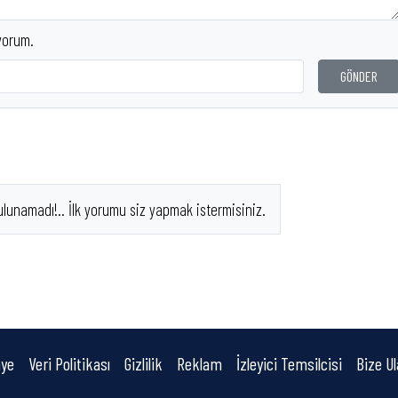
yorum.
GÖNDER
ulunamadı!.. İlk yorumu siz yapmak istermisiniz.
ye
Veri Politikası
Gizlilik
Reklam
İzleyici Temsilcisi
Bize Ul