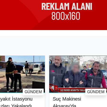
GÜNDEM
GÜNDEM
yakıt İstasyonu
Suç Makinesi
ızları Yakalandı
Aksaray’da