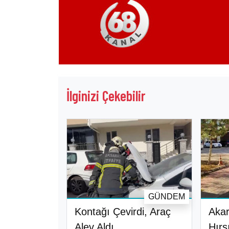
İlginizi Çekebilir
GÜNDEM
Kontağı Çevirdi, Araç
Akar
Alev Aldı
Hırs