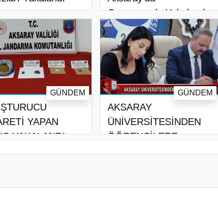
Operasyonla Yakalandı
GÜNDEM
GÜNDEM
UŞTURUCU
AKSARAY
ARETİ YAPAN
ÜNİVERSİTESİNDEN
IS YAKALANDI
ÖĞRENCİLERE
İSTİHDAM KAPI..