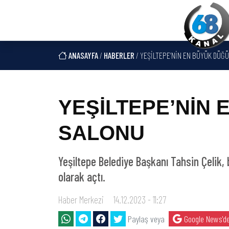
ANASAYFA
/
HABERLER
/ YEŞİLTEPE’NİN EN BÜYÜK DÜĞ
YEŞİLTEPE’NİN
SALONU
Yeşiltepe Belediye Başkanı Tahsin Çelik
olarak açtı.
Haber Merkezi
14.12.2023 - 11:27
Paylaş veya
Google News'de