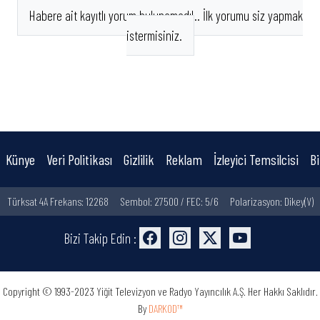
Habere ait kayıtlı yorum bulunamadı!.. İlk yorumu siz yapmak
istermisiniz.
Künye
Veri Politikası
Gizlilik
Reklam
İzleyici Temsilcisi
Bi
Türksat 4A Frekans: 12268
Sembol: 27500 / FEC: 5/6
Polarizasyon: Dikey(V)
Bizi Takip Edin :
Copyright © 1993-2023 Yiğit Televizyon ve Radyo Yayıncılık A.Ş. Her Hakkı Saklıdır.
By
DARKOD™