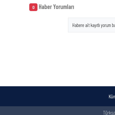
Haber Yorumları
0
Habere ait kayıtlı yorum b
Kün
Türksa