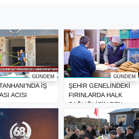
GÜNDEM
GÜNDEM
TANHANI’NDA İŞ
ŞEHİR GENELİNDEKİ
ASI ACISI
FIRINLARDA HALK
SAĞLIĞI İÇİN DEN..