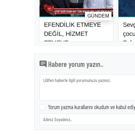
GÜNDEM
EFENDİLİK ETMEYE
Sevg
DEĞİL, HİZMET
çocu
ETMEYE
Zafe
GELİYORUZ..
Habere yorum yazın..
Yorum yazma kurallarını okudum ve kabul edi