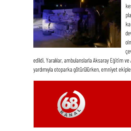
ke
pl
ka
de
ol
çe
edildi. Yaralılar, ambulanslarla Aksaray Eğitim ve
yardımıyla otoparka götürülürken, emniyet ekipleri 