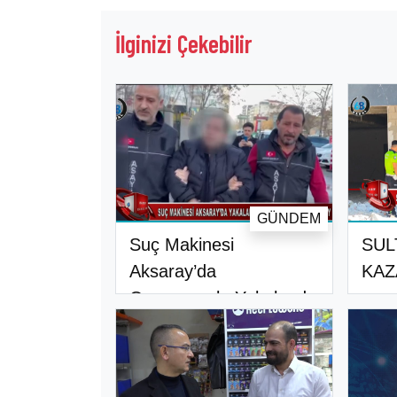
İlginizi Çekebilir
GÜNDEM
Suç Makinesi
SUL
Aksaray’da
KAZ
Operasyonla Yakalandı