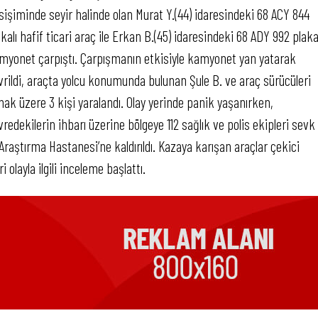
sişiminde seyir halinde olan Murat Y.(44) idaresindeki 68 ACY 844
akalı hafif ticari araç ile Erkan B.(45) idaresindeki 68 ADY 992 plaka
myonet çarpıştı. Çarpışmanın etkisiyle kamyonet yan yatarak
vrildi, araçta yolcu konumunda bulunan Şule B. ve araç sürücüleri
mak üzere 3 kişi yaralandı. Olay yerinde panik yaşanırken,
vredekilerin ihbarı üzerine bölgeye 112 sağlık ve polis ekipleri sevk
 Araştırma Hastanesi’ne kaldırıldı. Kazaya karışan araçlar çekici
olayla ilgili inceleme başlattı.