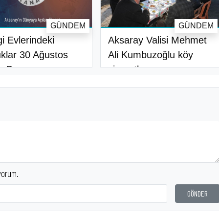
GÜNDEM
GÜNDEM
i Evlerindeki
Aksaray Valisi Mehmet
klar 30 Ağustos
Ali Kumbuzoğlu köy
r Bayram..
ziyaretle..
yorum.
GÖNDER