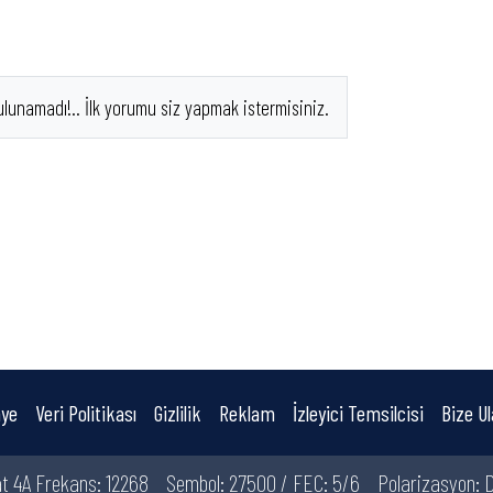
ulunamadı!.. İlk yorumu siz yapmak istermisiniz.
ye
Veri Politikası
Gizlilik
Reklam
İzleyici Temsilcisi
Bize Ul
t 4A Frekans: 12268
Sembol: 27500 / FEC: 5/6
Polarizasyon: D