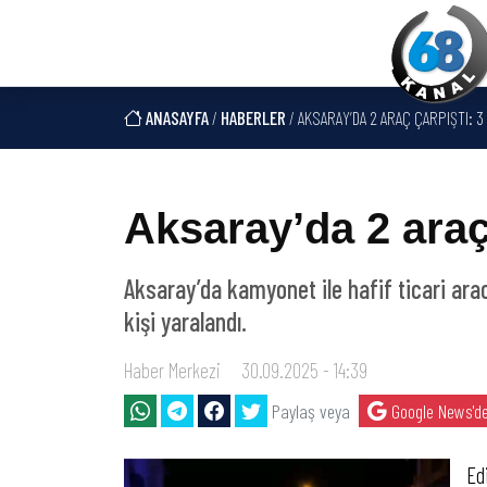
ANASAYFA
/
HABERLER
/ AKSARAY’DA 2 ARAÇ ÇARPIŞTI: 3
Aksaray’da 2 araç 
Aksaray’da kamyonet ile hafif ticari ar
kişi yaralandı.
Haber Merkezi
30.09.2025 - 14:39
Paylaş veya
Google News'de
Ed