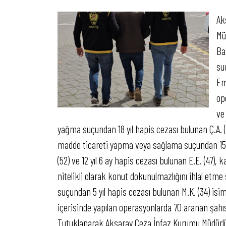
Ak
Mü
Ba
su
Em
op
ve 
yağma suçundan 18 yıl hapis cezası bulunan Ç.A. (4
madde ticareti yapma veya sağlama suçundan 15 yıl 
(52) ve 12 yıl 6 ay hapis cezası bulunan E.E. (47),
nitelikli olarak konut dokunulmazlığını ihlal etme
suçundan 5 yıl hapis cezası bulunan M.K. (34) isiml
içerisinde yapılan operasyonlarda 70 aranan şahı
Tutuklanarak Aksaray Ceza İnfaz Kurumu Müdürlüğü