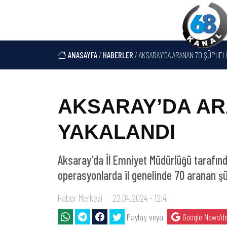
ANASAYFA
/
HABERLER
/ AKSARAY’DA ARANAN 70 ŞÜPHELİ
AKSARAY’DA AR
YAKALANDI
Aksaray’da İl Emniyet Müdürlüğü tarafınd
operasyonlarda il genelinde 70 aranan şü
Haber Merkezi
22.04.2024 - 12:41
Paylaş veya
Google News'de