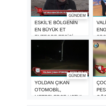
GÜNDEM
ESKİL'E BÖLGENİN
VAL
EN BÜYÜK ET
ENG
ENTEGRE TESİSİ
SPO
KURULA..
FAR
GÜNDEM
YOLDAN ÇIKAN
ÇOC
OTOMOBİL,
PES
METRELERCE UÇTU!
GÖR
MOT