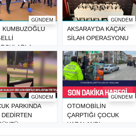
GÜNDEM
GÜNDEM
İ KUMBUZOĞLU
AKSARAY'DA KAÇAK
ELLİ
SİLAH OPERASYONU
RCULARLA
KINDALIK TU..
GÜNDEM
GÜNDEM
UK PARKINDA
OTOMOBİLİN
 DEDİRTEN
ÇARPTIĞI ÇOCUK
ÜNTÜ:
YARALANDI
OSİKLETLE ..