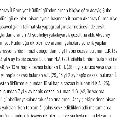
saray İl Emniyet Müdürlüğü’nden alınan bilgiye göre Asayiş Şube
dürlüğü ekipleri nisan ayının başından itibaren Aksaray Cumhuriy
şsavcılığı’nın talimatıyla yaptığı çalışmalar neticesinde çeşitli
çlardan aranan 70 şüpheliyi yakalayarak gözaltına aldı. Aksaray
niyet Müdürlüğü ekiplerince aranan şahıslara yönelik yapılan
erasyonlarda; hırsızlık suçundan 19 yıl hapis cezası bulunan E.K. (32
3 yıl 4 ay hapis cezası bulunan M.A. (29), silahla birden fazla kişi ile
8) ve 10 yıl hapis cezası bulunan C.B. (38), uyuşturucu veya uyarıcı
hapis cezası bulunan A.T. (29), 13 yıl 2 ay hapis cezası bulunan İ.
 kasten öldürme suçundan 10 yıl hapis cezası bulunan M.K.A. (26),
 suçundan 7 yıl 4 ay hapis cezası bulunan M.G. (42) ile yağma
i şüpheliler yakalanarak gözaltına alındı. Asayiş ekiplerince nisan 
s yakalanırken toplam 31 şahıs sevk edildikleri adli makamlarca
’ne gönderildi. Asayiş ekipleri suç ve suçluyla mücadelesinin