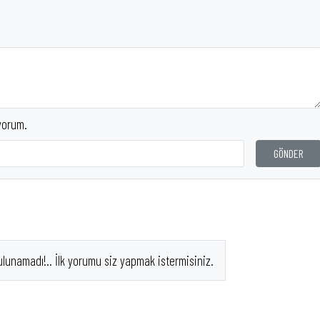
yorum.
GÖNDER
ulunamadı!.. İlk yorumu siz yapmak istermisiniz.