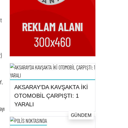
et
)
Y.
AKSARAY’DA KAVŞAKTA İKİ
OTOMOBİL ÇARPIŞTI: 1
YARALI
ayı
GÜNDEM