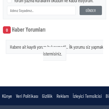
Yorum yazma kurallarını okudum ve kabul ediyorum.
GÖNDER
Haber Yorumları
0
Habere ait kayıtlı yorum bulunamadı!.. İlk yorumu siz yapmak
istermisiniz.
Künye
Veri Politikası
Gizlilik
Reklam
İzleyici Temsilcisi
Bi