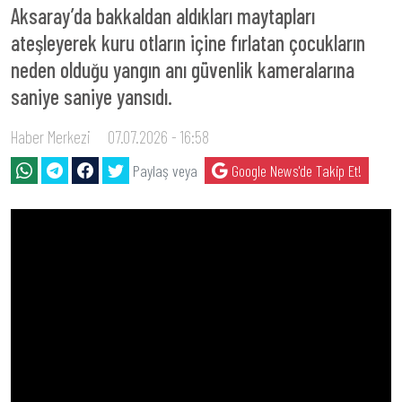
Aksaray’da bakkaldan aldıkları maytapları
ateşleyerek kuru otların içine fırlatan çocukların
neden olduğu yangın anı güvenlik kameralarına
saniye saniye yansıdı.
Haber Merkezi
07.07.2026 - 16:58
Paylaş veya
Google News'de Takip Et!