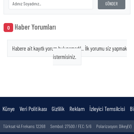
GÖNDER
Haber Yorumları
0
Habere ait kayıtlı yorum bulunamadı!.. İlk yorumu siz yapmak
istermisiniz.
Künye
Veri Politikası
Gizlilik
Reklam
İzleyici Temsilcisi
Bi
Türksat 4A Frekans: 12268
Sembol: 27500 / FEC: 5/6
Polarizasyon: Dikey(V)