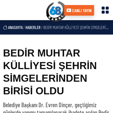
CANLI YAYIN
ANASAYFA
/
HABERLER
/ BEDİR MUHTAR KÜLLİYESİ ŞEHRİN SİMGELERİNDEN BİRİSİ OLDU
BEDİR MUHTAR
KÜLLİYESİ ŞEHRİN
SİMGELERİNDEN
BİRİSİ OLDU
Belediye Başkanı Dr. Evren Dinçer, geçtiğimiz
günlerde yapımı tamamlanarak ibadete açılan Bedir