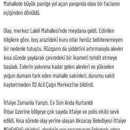
Mahallede büyük paniğe yol açan yangında olası bir facianın
eşiğinden dönüldü.
Olay, merkez Laleli Mahallesi’nde meydana geldi. Edinilen
bilgilere göre, boş arazideki kuru otlar henüz belirlenemeyen
bir nedenle tutuştu. Rüzgarın da şiddetini artırmasıyla alevler
kısa sürede yayılarak çevredeki bir ikameti tehdit etmeye
başladı. Evlerin yakınına kadar gelen alevleri ve yükselen
yoğun dumanı fark eden mahalle sakinleri, durumu vakit
kaybetmeden 112 Acil Çağrı Merkezi’ne bildirdi.
İtfaiye Zamanla Yarıştı, Ev Son Anda Kurtarıldı
İhbar üzerine bölgeye çok sayıda itfaiye ve polis ekibi sevk
edildi. Kısa sürede olay yerine ulaşan Aksaray Belediyesi İtfaiye
Müdürlüğü ekipleri, alevlerin eve sıçramasını önlemek adına