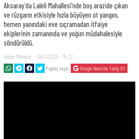
Aksaray’da Laleli Mahallesi’nde boş arazide çıkan
ve rüzgarın etkisiyle hızla büyüyen ot yangını,
hemen yanındaki eve sıçramadan itfaiye
ekiplerinin zamanında ve yoğun müdahalesiyle
söndürüldü.
Haber Merkezi
06.07.2026 - 15:32
Paylaş veya
Google News'de Takip Et!