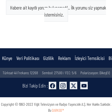
Habere ait kayıtlı yorum bulunamadı!.. İlk yorumu siz yapmak
istermisiniz.
Künye
Veri Politikası
Gizlilik
Reklam
İzleyici Temsilcisi
Bi
Türksat 4A Frekans: 12268
Sembol: 27500 / FEC: 5/6
Polarizasyon: Dikey(V)
Bizi Takip Edin :
Copyright © 1993-2023 Yiğit Televizyon ve Radyo Yayıncılık A.Ş. Her Hakkı Saklıdır.
By
DARKOD™