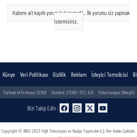
Habere ait kayıtlı yorum bulunamadı!.. İlk yorumu siz yapmak
istermisiniz.
Künye
Veri Politikası
Gizlilik
Reklam
İzleyici Temsilcisi
Bi
Türksat 4A Frekans: 12268
Sembol: 27500 / FEC: 5/6
Polarizasyon: Dikey(V)
Bizi Takip Edin :
Copyright © 1993-2023 Yiğit Televizyon ve Radyo Yayıncılık A.Ş. Her Hakkı Saklıdır.