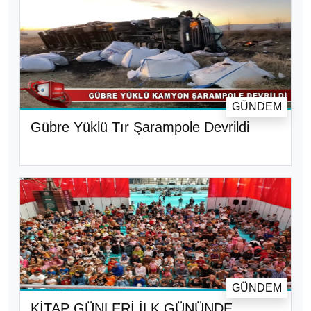
GÜNDEM
Gübre Yüklü Tır Şarampole Devrildi
GÜNDEM
KİTAP GÜNLERİ İLK GÜNÜNDE