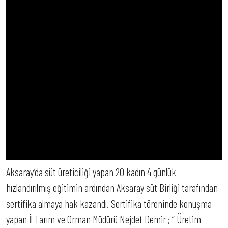
Aksaray’da süt üreticiliği yapan 20 kadın 4 günlük
hızlandırılmış eğitimin ardından Aksaray süt Birliği tarafından
sertifika almaya hak kazandı. Sertifika töreninde konuşma
yapan İl Tarım ve Orman Müdürü Nejdet Demir ; “ Üretim