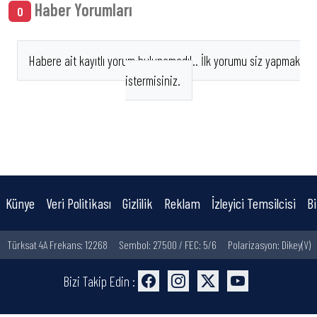
Haber Yorumları
0
Habere ait kayıtlı yorum bulunamadı!.. İlk yorumu siz yapmak
istermisiniz.
Künye
Veri Politikası
Gizlilik
Reklam
İzleyici Temsilcisi
Bi
Türksat 4A Frekans: 12268
Sembol: 27500 / FEC: 5/6
Polarizasyon: Dikey(V)
Bizi Takip Edin :