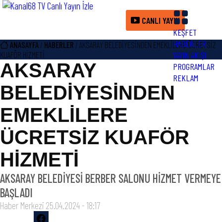
CANLI YAYIN
KEŞFET
HABERLER
ANASAYFA
/
HABERLER
/ AKSARAY BELEDİYESİNDEN EMEKLİLERE ÜCRETSİZ
KUAFÖR HİZMETİ
YAYIN AKIŞI
AKSARAY
PROGRAMLAR
REKLAM
BELEDİYESİNDEN
EMEKLİLERE
ÜCRETSİZ KUAFÖR
HİZMETİ
AKSARAY BELEDİYESİ BERBER SALONU HİZMET VERMEYE
BAŞLADI
Haber Merkezi
25.04.2024 - 18:17
Paylaş veya
Google News'de Takip Et!