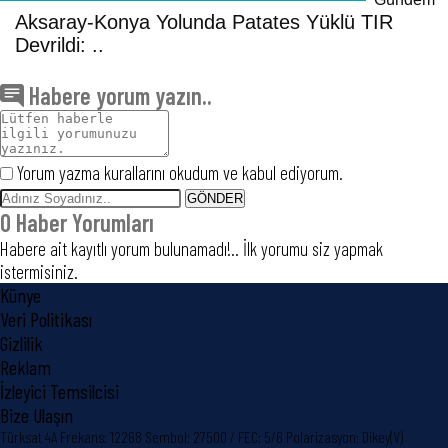
Aksaray-Konya Yolunda Patates Yüklü TIR
Devrildi: ..
Habere yorum yazın..
Yorum yazma kurallarını okudum ve kabul ediyorum.
GÖNDER
0
Haber Yorumları
Habere ait kayıtlı yorum bulunamadı!.. İlk yorumu siz yapmak
istermisiniz.
Künye
Veri Politikası
Gizlilik
Reklam
İzleyici Temsilcisi
Bize Ulaşın
Türksat 4A Frekans: 12268
Sembol: 27500 / FEC: 5/6
Polarizasyon: Dikey(V)