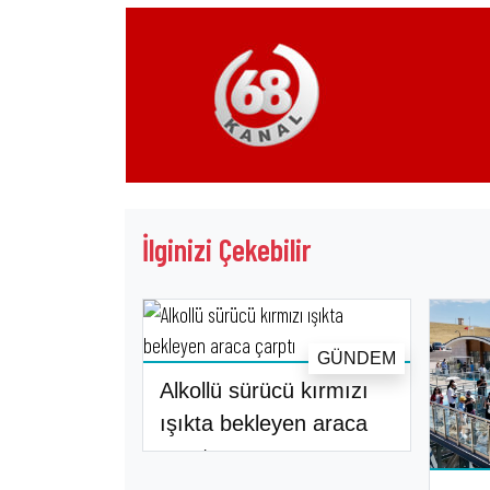
İlginizi Çekebilir
GÜNDEM
Alkollü sürücü kırmızı
ışıkta bekleyen araca
çarpt..