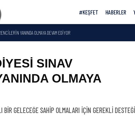
#KEŞFET
HABERLER
RENCİLERİN YANINDA OLMAYA DEVAM EDİYOR
İYESİ SINAV
YANINDA OLMAYA
I BİR GELECEĞE SAHİP OLMALARI İÇİN GEREKLİ DESTEĞ