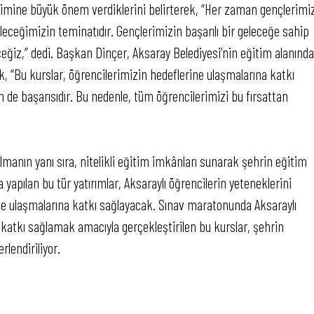
timine büyük önem verdiklerini belirterek, “Her zaman gençlerimi
eceğimizin teminatıdır. Gençlerimizin başarılı bir geleceğe sahip
eğiz,” dedi. Başkan Dinçer, Aksaray Belediyesi’nin eğitim alanında
, “Bu kurslar, öğrencilerimizin hedeflerine ulaşmalarına katkı
n de başarısıdır. Bu nedenle, tüm öğrencilerimizi bu fırsattan
lmanın yanı sıra, nitelikli eğitim imkânları sunarak şehrin eğitim
 yapılan bu tür yatırımlar, Aksaraylı öğrencilerin yeteneklerini
ine ulaşmalarına katkı sağlayacak. Sınav maratonunda Aksaraylı
 katkı sağlamak amacıyla gerçekleştirilen bu kurslar, şehrin
lendiriliyor.