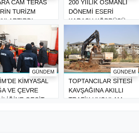
ARA CAM TERAS
200 YIILIK OSMANLI
RİN TURİZM
DÖNEMİ ESERİ
INI ARTIRDI
KARASU KÖPRÜSÜ
RES..
GÜNDEM
GÜNDEM
İM’DE KİMYASAL
TOPTANCILAR SİTESİ
ĞA VE ÇEVRE
KAVŞAĞINA AKILLI
LİLİĞİNE GEÇİT..
TRAFİK UYGULAM..