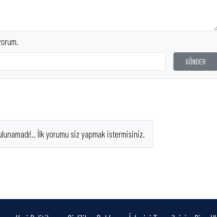
yorum.
GÖNDER
ulunamadı!.. İlk yorumu siz yapmak istermisiniz.