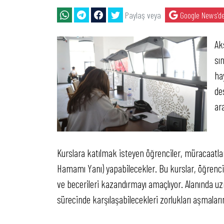
Paylaş veya
Google News'de
Ak
sı
ha
de
ar
Kurslara katılmak isteyen öğrenciler, müracaatlar
Hamamı Yanı) yapabilecekler. Bu kurslar, öğrencile
ve becerileri kazandırmayı amaçlıyor. Alanında uz
sürecinde karşılaşabilecekleri zorlukları aşmaları