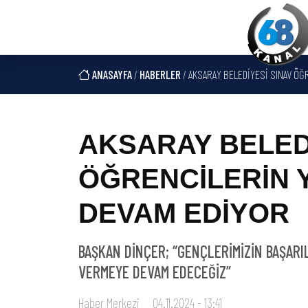
ANASAYFA
/
HABERLER
/ AKSARAY BELEDİYESİ SINAV ÖĞ
AKSARAY BELED
ÖĞRENCİLERİN 
DEVAM EDİYOR
BAŞKAN DİNÇER; “GENÇLERİMİZİN BAŞARIL
VERMEYE DEVAM EDECEĞİZ”
Haber Merkezi
04.11.2024 - 13:41