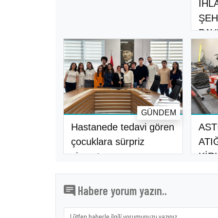
IHL
ŞEH
PAY
GÜNDEM
Hastanede tedavi gören
AST
çocuklara sürpriz
ATI
ziyaret..
KİR
Habere yorum yazın..