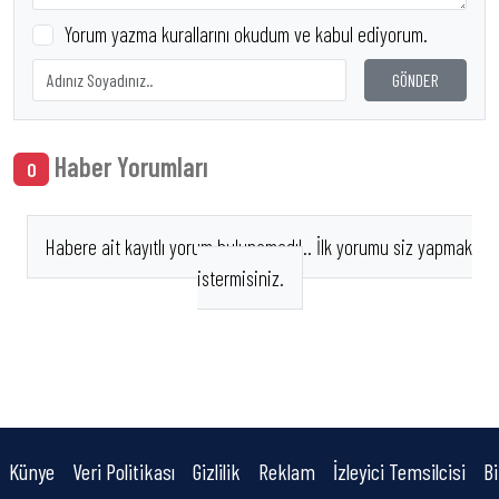
Yorum yazma kurallarını okudum ve kabul ediyorum.
GÖNDER
Haber Yorumları
0
Habere ait kayıtlı yorum bulunamadı!.. İlk yorumu siz yapmak
istermisiniz.
Künye
Veri Politikası
Gizlilik
Reklam
İzleyici Temsilcisi
Bi