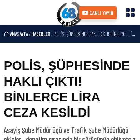
CANLI YAYIN
ANASAYFA
/
HABERLER
/ POLİS, ŞÜPHESİNDE HAKLI ÇIKTI! BİNLERCE LİRA CEZA KESİLDİ
POLİS, ŞÜPHESİNDE
HAKLI ÇIKTI!
BİNLERCE LİRA
CEZA KESİLDİ
Asayiş Şube Müdürlüğü ve Trafik Şube Müdürlüğü
ekipleri, denetim sırasında bir sürücünün ehliyetsiz