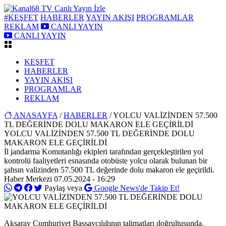
#KEŞFET
HABERLER
YAYIN AKIŞI
PROGRAMLAR
REKLAM
CANLI YAYIN
CANLI YAYIN
KEŞFET
HABERLER
YAYIN AKIŞI
PROGRAMLAR
REKLAM
ANASAYFA
/
HABERLER
/ YOLCU VALİZİNDEN 57.500
TL DEĞERİNDE DOLU MAKARON ELE GEÇİRİLDİ
YOLCU VALİZİNDEN 57.500 TL DEĞERİNDE DOLU
MAKARON ELE GEÇİRİLDİ
İl jandarma Komutanlığı ekipleri tarafından gerçekleştirilen yol
kontrolü faaliyetleri esnasında otobüste yolcu olarak bulunan bir
şahsın valizinden 57.500 TL değerinde dolu makaron ele geçirildi.
Haber Merkezi
07.05.2024 - 16:29
Paylaş veya
Google News'de Takip Et!
Aksaray Cumhuriyet Başsavcılığının talimatları doğrultusunda,