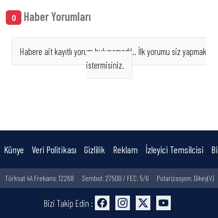
Haber Yorumları
0
Habere ait kayıtlı yorum bulunamadı!.. İlk yorumu siz yapmak
istermisiniz.
Künye
Veri Politikası
Gizlilik
Reklam
İzleyici Temsilcisi
Bi
Türksat 4A Frekans: 12268
Sembol: 27500 / FEC: 5/6
Polarizasyon: Dikey(V)
Bizi Takip Edin :