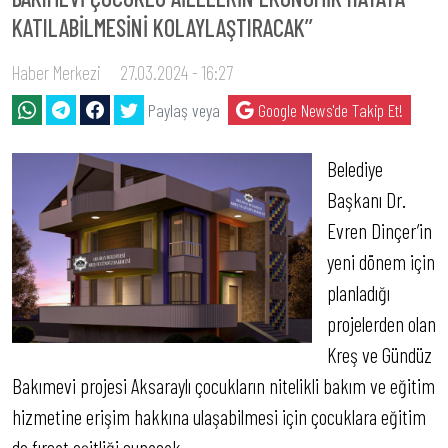
KATILABİLMESİNİ KOLAYLAŞTIRACAK’’
Haber Merkezi
27.03.2024 - 16:27
Paylaş veya
Google News'de Takip Et!
Belediye
Başkanı Dr.
Evren Dinçer’in
yeni dönem için
planladığı
projelerden olan
Kreş ve Gündüz
Bakımevi projesi Aksaraylı çocukların nitelikli bakım ve eğitim
hizmetine erişim hakkına ulaşabilmesi için çocuklara eğitim
de fırsat eşitliği sunacak.