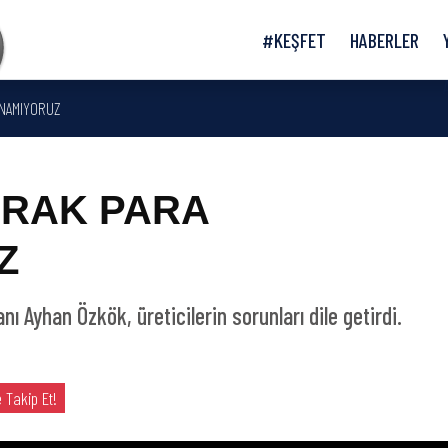
#KEŞFET
HABERLER
ANAMIYORUZ
ARAK PARA
Z
anı Ayhan Özkök, üreticilerin sorunları dile getirdi.
 Takip Et!