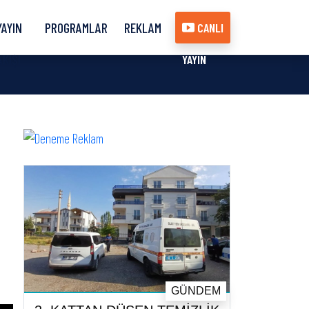
YAYIN
PROGRAMLAR
REKLAM
CANLI
AKIŞI
YAYIN
GÜNDEM