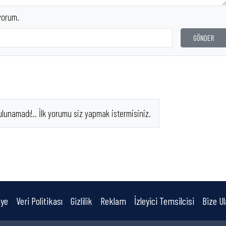
yorum.
GÖNDER
ulunamadı!.. İlk yorumu siz yapmak istermisiniz.
ye
Veri Politikası
Gizlilik
Reklam
İzleyici Temsilcisi
Bize Ul