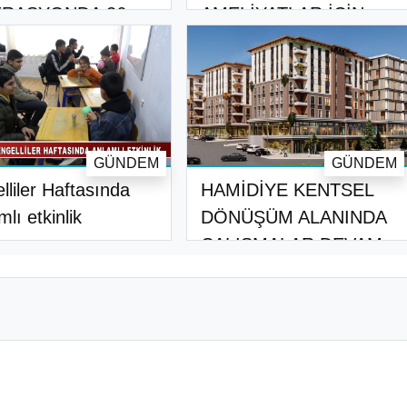
RASYONDA 26
AMELİYATLAR İÇİN
İ TUTUKLAND..
KURS..
GÜNDEM
GÜNDEM
lliler Haftasında
HAMİDİYE KENTSEL
mlı etkinlik
DÖNÜŞÜM ALANINDA
ÇALIŞMALAR DEVAM..