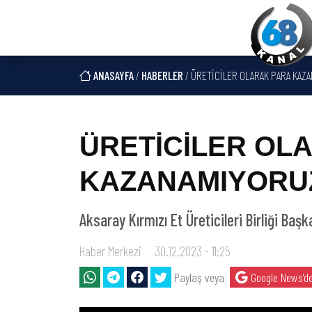
ANASAYFA
/
HABERLER
/ ÜRETİCİLER OLARAK PARA KAZ
ÜRETİCİLER OL
KAZANAMIYORU
Aksaray Kırmızı Et Üreticileri Birliği Başk
Haber Merkezi
30.12.2023 - 11:25
Paylaş veya
Google News'de