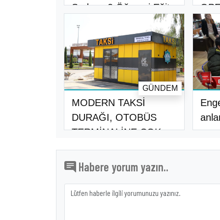
Sadece 2 Öğrenci Eğit..
OPE
KİŞ
GÜNDEM
MODERN TAKSİ
Enge
DURAĞI, OTOBÜS
anla
TERMİNALİNE ÇOK
YAKIŞT..
Habere yorum yazın..