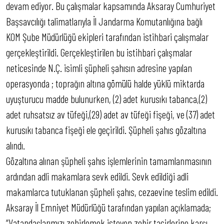
devam ediyor. Bu çalışmalar kapsamında Aksaray Cumhuriyet
Başsavcılığı talimatlarıyla İl Jandarma Komutanlığına bağlı
KOM Şube Müdürlüğü ekipleri tarafından istihbari çalışmalar
gerçekleştirildi. Gerçekleştirilen bu istihbari çalışmalar
neticesinde N.Ç. isimli şüpheli şahısın adresine yapılan
operasyonda ; toprağın altına gömülü halde yüklü miktarda
uyuşturucu madde bulunurken, (2) adet kurusıkı tabanca,(2)
adet ruhsatsız av tüfeği,(29) adet av tüfeği fişeği, ve (37) adet
kurusıkı tabanca fişeği ele geçirildi. Şüpheli şahıs gözaltına
alındı.
Gözaltına alınan şüpheli şahıs işlemlerinin tamamlanmasının
ardından adli makamlara sevk edildi. Sevk edildiği adli
makamlarca tutuklanan şüpheli şahıs, cezaevine teslim edildi.
Aksaray İl Emniyet Müdürlüğü tarafından yapılan açıklamada;
“Vatandaşlarımızı zehirlemek isteyen zehir tacirlerine karşı