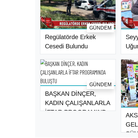
GÜNDEM
Regülatörde Erkek
Seyy
Cesedi Bulundu
Uğur
GÜNDEM
BAŞKAN DİNÇER,
KADIN ÇALIŞANLARLA
İFTAR PROGRAMIND..
AKS
GEL
SÜN