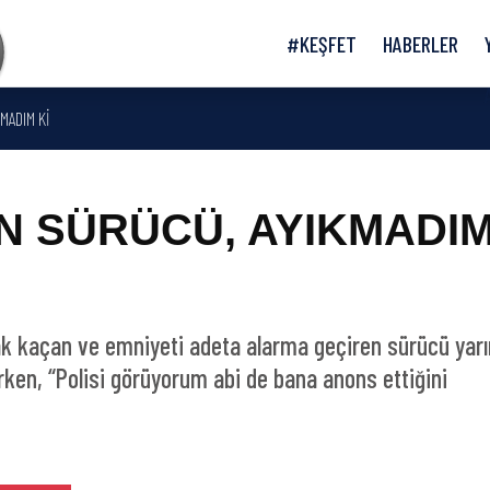
#KEŞFET
HABERLER
MADIM Kİ
N SÜRÜCÜ, AYIKMADI
ak kaçan ve emniyeti adeta alarma geçiren sürücü yar
en, “Polisi görüyorum abi de bana anons ettiğini