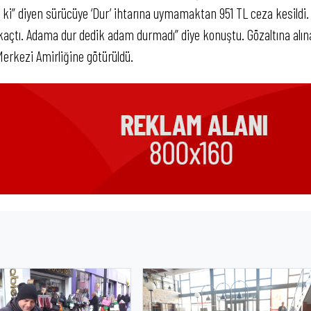
i” diyen sürücüye ‘Dur’ ihtarına uymamaktan 951 TL ceza kesildi.
i kaçtı. Adama dur dedik adam durmadı” diye konuştu. Gözaltına alı
Merkezi Amirliğine götürüldü.