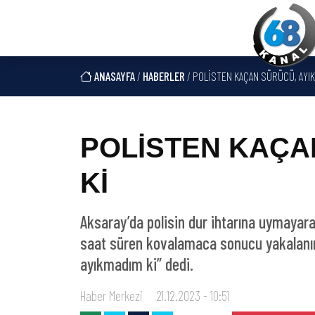
ANASAYFA
/
HABERLER
/ POLİSTEN KAÇAN SÜRÜCÜ, AYIK
POLİSTEN KAÇA
Kİ
Aksaray’da polisin dur ihtarına uymayar
saat süren kovalamaca sonucu yakalanırk
ayıkmadım ki” dedi.
Haber Merkezi
21.12.2023 - 10:51