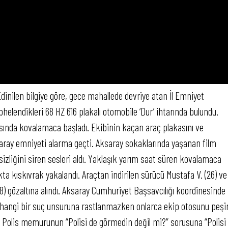
dinilen bilgiye göre, gece mahallede devriye atan İl Emniyet
lendikleri 68 HZ 616 plakalı otomobile ‘Dur’ ihtarında bulundu.
asında kovalamaca başladı. Ekibinin kaçan araç plakasını ve
aray emniyeti alarma geçti. Aksaray sokaklarında yaşanan film
liğini siren sesleri aldı. Yaklaşık yarım saat süren kovalamaca
a kıskıvrak yakalandı. Araçtan indirilen sürücü Mustafa V. (26) ve
28) gözaltına alındı. Aksaray Cumhuriyet Başsavcılığı koordinesinde
r hangi bir suç unsuruna rastlanmazken onlarca ekip otosunu peşi
 Polis memurunun “Polisi de görmedin değil mi?” sorusuna “Polisi