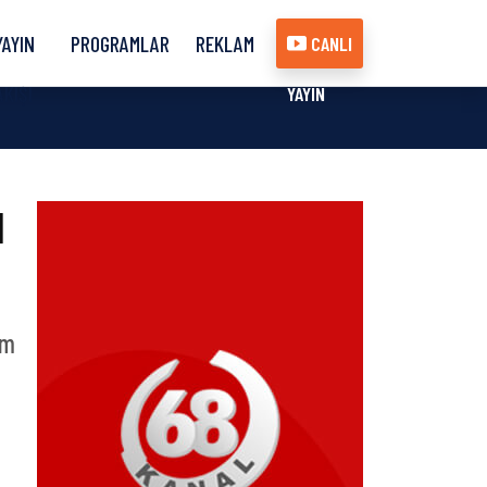
YAYIN
PROGRAMLAR
REKLAM
CANLI
AKIŞI
YAYIN
M
ım