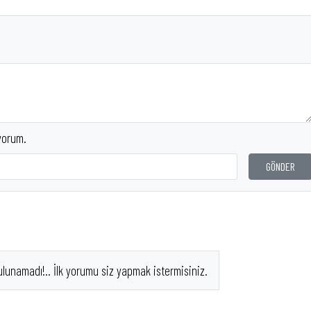
TL..
yorum.
GÖNDER
ulunamadı!.. İlk yorumu siz yapmak istermisiniz.