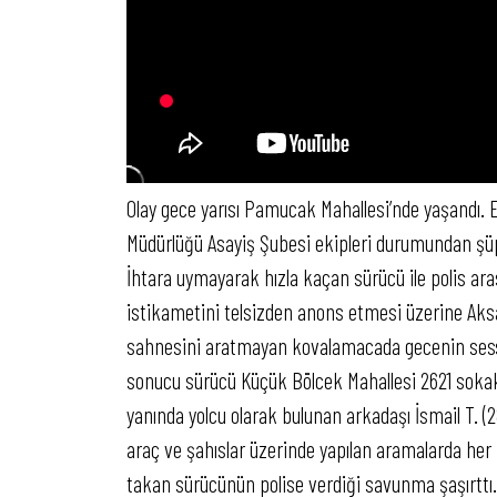
Olay gece yarısı Pamucak Mahallesi’nde yaşandı. E
Müdürlüğü Asayiş Şubesi ekipleri durumundan şüphe
İhtara uymayarak hızla kaçan sürücü ile polis ar
istikametini telsizden anons etmesi üzerine Aks
sahnesini aratmayan kovalamacada gecenin sessiz
sonucu sürücü Küçük Bölcek Mahallesi 2621 sokakt
yanında yolcu olarak bulunan arkadaşı İsmail T. (
araç ve şahıslar üzerinde yapılan aramalarda he
takan sürücünün polise verdiği savunma şaşırttı.