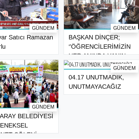
GÜNDEM
GÜNDEM
ar Satıcı Ramazan
BAŞKAN DİNÇER;
lu
‘’ÖĞRENCİLERİMİZİN
HER ANINDA YANIN..
GÜNDEM
04.17 UNUTMADIK,
UNUTMAYACAĞIZ
GÜNDEM
ARAY BELEDİYESİ
ENEKSEL
NET ŞÖLENİ