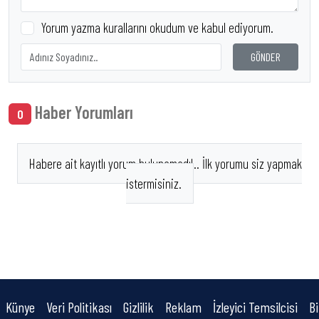
Yorum yazma kurallarını okudum ve kabul ediyorum.
GÖNDER
Haber Yorumları
0
Habere ait kayıtlı yorum bulunamadı!.. İlk yorumu siz yapmak
istermisiniz.
Künye
Veri Politikası
Gizlilik
Reklam
İzleyici Temsilcisi
Bi