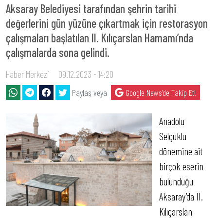
Aksaray Belediyesi tarafından şehrin tarihi
değerlerini gün yüzüne çıkartmak için restorasyon
çalışmaları başlatılan II. Kılıçarslan Hamamı’nda
çalışmalarda sona gelindi.
Haber Merkezi
09.12.2023 - 14:20
Paylaş veya
Google News'de Takip Et!
Anadolu
Selçuklu
dönemine ait
birçok eserin
bulunduğu
Aksaray’da II.
Kılıçarslan