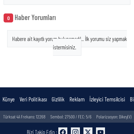
Haber Yorumları
0
Habere ait kayıtlı yorum bulunamadı!.. İlk yorumu siz yapmak
istermisiniz.
Künye
Veri Politikası
Gizlilik
Reklam
İzleyici Temsilcisi
Bi
Türksat 4A Frekans: 12268
Sembol: 27500 / FEC: 5/6
Polarizasyon: Dikey(V)
Bizi Takip Edin :