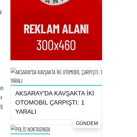
l
ın
AKSARAY’DA KAVŞAKTA İKİ
er
OTOMOBİL ÇARPIŞTI: 1
li
YARALI
GÜNDEM