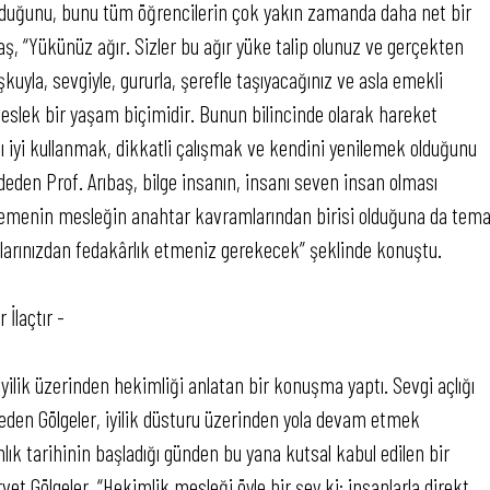
olduğunu, bunu tüm öğrencilerin çok yakın zamanda daha net bir
ş, “Yükünüz ağır. Sizler bu ağır yüke talip olunuz ve gerçekten
uyla, sevgiyle, gururla, şerefle taşıyacağınız ve asla emekli
eslek bir yaşam biçimidir. Bunun bilincinde olarak hareket
ı iyi kullanmak, dikkatli çalışmak ve kendini yenilemek olduğunu
eden Prof. Arıbaş, bilge insanın, insanı seven insan olması
 beslemenin mesleğin anahtar kavramlarından birisi olduğuna da tem
nlarınızdan fedakârlık etmeniz gerekecek” şeklinde konuştu.
 İlaçtır -
iyilik üzerinden hekimliği anlatan bir konuşma yaptı. Sevgi açlığı
e eden Gölgeler, iyilik düsturu üzerinden yola devam etmek
nlık tarihinin başladığı günden bu yana kutsal kabul edilen bir
vet Gölgeler, “Hekimlik mesleği öyle bir şey ki; insanlarla direkt