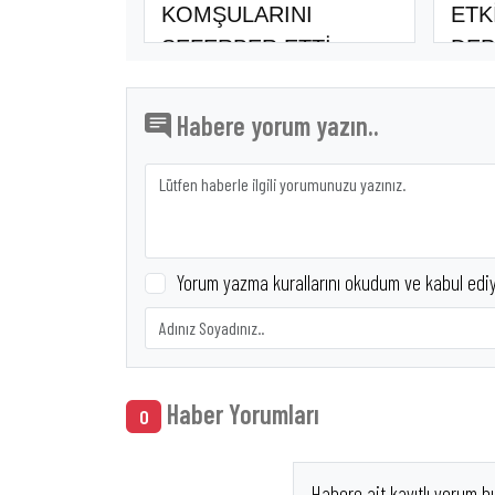
KOMŞULARINI
ETK
SEFERBER ETTİ
DEP
PUA
Habere yorum yazın..
Yorum yazma kurallarını okudum ve kabul edi
Haber Yorumları
0
Habere ait kayıtlı yorum b