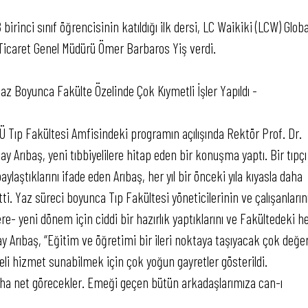
 birinci sınıf öğrencisinin katıldığı ilk dersi, LC Waikiki (LCW) Globa
Ticaret Genel Müdürü Ömer Barbaros Yiş verdi.
Yaz Boyunca Fakülte Özelinde Çok Kıymetli İşler Yapıldı -
Ü Tıp Fakültesi Amfisindeki programın açılışında Rektör Prof. Dr.
pay Arıbaş, yeni tıbbiyelilere hitap eden bir konuşma yaptı. Bir tıpçı
ylaştıklarını ifade eden Arıbaş, her yıl bir önceki yıla kıyasla daha
rtti. Yaz süreci boyunca Tıp Fakültesi yöneticilerinin ve çalışanların
e- yeni dönem için ciddi bir hazırlık yaptıklarını ve Fakültedeki h
pay Arıbaş, “Eğitim ve öğretimi bir ileri noktaya taşıyacak çok değer
iteli hizmet sunabilmek için çok yoğun gayretler gösterildi.
 daha net görecekler. Emeği geçen bütün arkadaşlarımıza can-ı