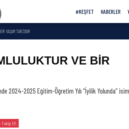
#KEŞFET
HABERLER
İR YAŞAM TARZIDIR
MLULUKTUR VE BİR
R
nde 2024-2025 Eğitim-Öğretim Yılı “İyilik Yolunda” isim
 Takip Et!