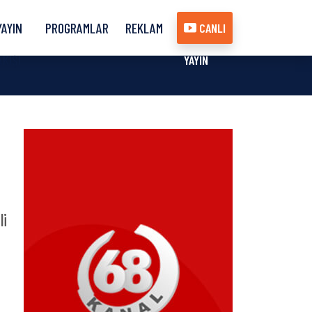
YAYIN
PROGRAMLAR
REKLAM
CANLI
AKIŞI
YAYIN
li