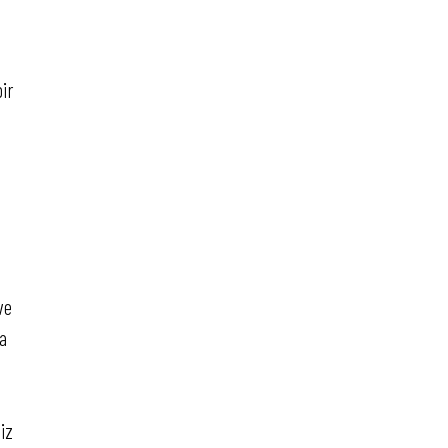
ir
ve
da
iz