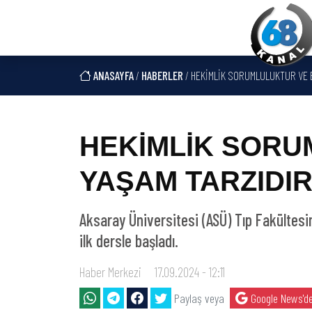
ANASAYFA
/
HABERLER
/ HEKİMLİK SORUMLULUKTUR VE B
HEKİMLİK SORU
YAŞAM TARZIDI
Aksaray Üniversitesi (ASÜ) Tıp Fakültesi
ilk dersle başladı.
Haber Merkezi
17.09.2024 - 12:11
Paylaş veya
Google News'de