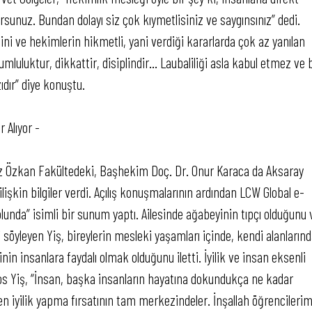
rsunuz. Bundan dolayı siz çok kıymetlisiniz ve saygınsınız” dedi.
ni ve hekimlerin hikmetli, yani verdiği kararlarda çok az yanılan
mluluktur, dikkattir, disiplindir… Laubaliliği asla kabul etmez ve b
ıdır” diye konuştu.
 Alıyor -
z Özkan Fakültedeki, Başhekim Doç. Dr. Onur Karaca da Aksaray
işkin bilgiler verdi. Açılış konuşmalarının ardından LCW Global e-
lunda” isimli bir sunum yaptı. Ailesinde ağabeyinin tıpçı olduğunu 
i söyleyen Yiş, bireylerin mesleki yaşamları içinde, kendi alanların
nin insanlara faydalı olmak olduğunu iletti. İyilik ve insan eksenli
Yiş, “İnsan, başka insanların hayatına dokundukça ne kadar
aten iyilik yapma fırsatının tam merkezindeler. İnşallah öğrencilerim