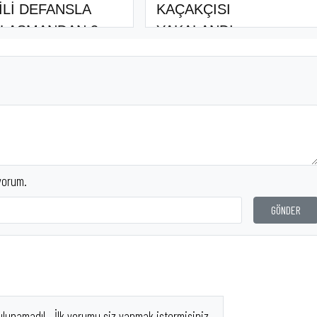
İLİ DEFANSLA
KAÇAKÇISI
LASMANDAN 3
YAKALANDI
..
yorum.
GÖNDER
ulunamadı!.. İlk yorumu siz yapmak istermisiniz.