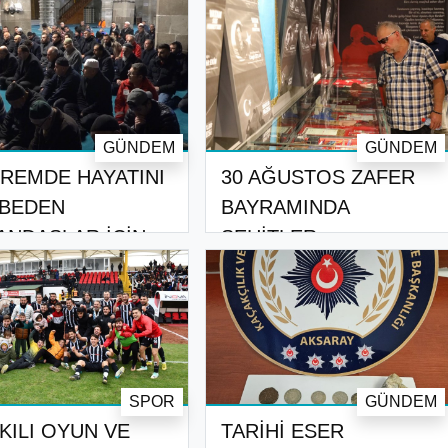
GÜNDEM
GÜNDEM
REMDE HAYATINI
30 AĞUSTOS ZAFER
BEDEN
BAYRAMINDA
ANDAŞLAR İÇİN
ŞEHİTLER
LÜD..
MÜZESİNDE ZİY..
SPOR
GÜNDEM
KILI OYUN VE
TARİHİ ESER