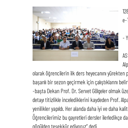
128
e-
- 
AS
Al
olarak öğrencilerin ilk ders heyecanını yürekten pa
başarılı bir sezon geçirmek için çalıştıklarını beli
-başta Dekan Prof. Dr. Servet Gölgeler olmak üzer
detayı titizlikle incelediklerini kaydeden Prof. Al
yenilikler yapıldı. Her alanda daha iyi ve daha kal
Öğrencilerimiz bu gayretleri dersler ilerledikçe
gönülden teşekkür ediyoruz” dedi.