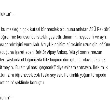
luktur” -
ve bu mesleğin çok kutsal bir meslek olduğunu anlatan ASÜ Rektörü
er öğrenme konusunda istekli, gayretli, dinamik, heyecanlı ve aynı
ı gerektiğini vurguladı. Altı yıllık eğitim sürecinin uzun gibi görün
lduğuna işaret eden Rektör Alpay Arıbaş, “Altı yıl sonra mezun
leri yaşlarda olduğunuzda bile bugünü dün gibi hatırlayacaksınız.
meyin. ‘Bu altı yıl nasıl geçecek?’ diye evhamlanmayın. Hekimlik
luktur. Zira öğrenecek çok fazla şey var. Hekimlik yoğun tempoda
eket edin” şeklinde konuştu.
ilenin” -