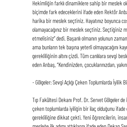
Hekimliğin farklı dinamiklere sahip bir meslek 
biçimde fark edeceklerini ifade eden Rektör Arıba
harika bir meslek seçtiniz. Hayatınız boyunca coşk
olamayacağınız bir meslek seçtiniz. Seçtiğiniz m
etmelisiniz” dedi. Başarılı olmanın yolunun zaman
ama bunların tek başına yeterli olmayacağını kayd
gerekliliğinin altını çizdi. Tüm canlılara sevgi
eden Arıbaş, “Kendinizden, çocuklarınızdan, yakı
- Gölgeler: Sevgi Açlığı Çeken Toplumlarda İyilik Bir
Tıp Fakültesi Dekanı Prof. Dr. Servet Gölgeler de 
çeken toplumlarda iyiliğin bir ilaç olduğunu ifad
gerekliliğine dikkat çekti. Yeni öğrencilerin, insa
mesleğe ilk adımı attıklarını ifade eden Dekan Ser