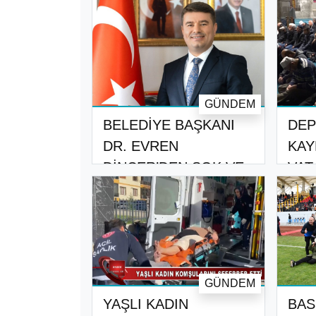
GÜNDEM
BELEDİYE BAŞKANI
DEP
DR. EVREN
KAY
DİNÇER’DEN SGK VE
VAT
MALİY..
MEV
GÜNDEM
YAŞLI KADIN
BAS