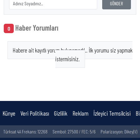
GÖNDER
Haber Yorumları
0
Habere ait kayıtlı yorum bulunamadı!.. İlk yorumu siz yapmak
istermisiniz.
Künye
Veri Politikası
Gizlilik
Reklam
İzleyici Temsilcisi
Bi
Türksat 4A Frekans: 12268
Sembol: 27500 / FEC: 5/6
Polarizasyon: Dikey(V)