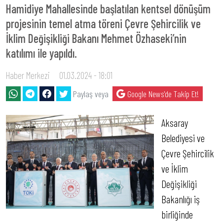
Hamidiye Mahallesinde başlatılan kentsel dönüşüm
projesinin temel atma töreni Çevre Şehircilik ve
İklim Değişikliği Bakanı Mehmet Özhaseki’nin
katılımı ile yapıldı.
Haber Merkezi
01.03.2024 - 18:01
Paylaş veya
Google News'de Takip Et!
Aksaray
Belediyesi ve
Çevre Şehircilik
ve İklim
Değişikliği
Bakanlığı iş
birliğinde