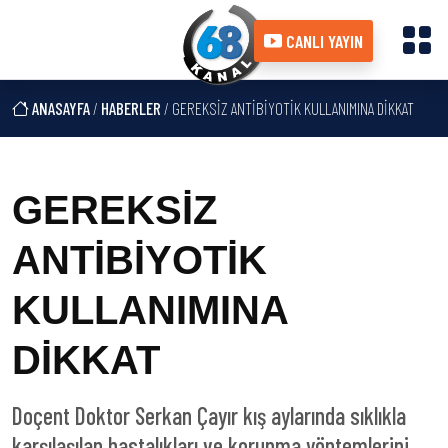
CANLI YAYIN
ANASAYFA
/
HABERLER
/ GEREKSİZ ANTİBİYOTİK KULLANIMINA DİKKAT
GEREKSİZ
ANTİBİYOTİK
KULLANIMINA
DİKKAT
Doçent Doktor Serkan Çayır kış aylarında sıklıkla
karşılaşılan hastalıkları ve korunma yöntemlerini