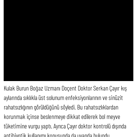
Kulak Burun Boğaz Uzmanı Doçent Doktor Serkan Çayır kış
aylarında sıklıkla üst solunum enfeksiyonlarının ve sinüzit
rahatsızlığının görüldüğünü söyledi. Bu rahatsızlıklardan
korunmak içinse beslenmeye dikkat edilerek bol meyve
tüketimine vurgu yaptı. Ayrıca Çayır doktor kontrolü dışında
antibiyotik kullanımı konusunda da uyarıda bulundu.