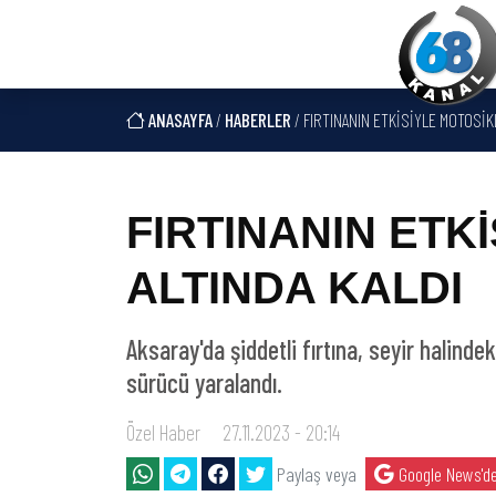
ANASAYFA
/
HABERLER
/ FIRTINANIN ETKİSİYLE MOTOSİKL
FIRTINANIN ETK
ALTINDA KALDI
Aksaray'da şiddetli fırtına, seyir halind
sürücü yaralandı.
Özel Haber
27.11.2023 - 20:14
Paylaş veya
Google News'de