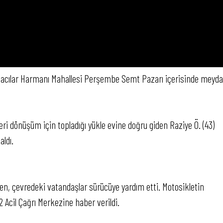
za, Hacılar Harmanı Mahallesi Perşembe Semt Pazarı içerisinde meyd
 geri dönüşüm için topladığı yükle evine doğru giden Raziye Ö. (43)
aldı.
ken, çevredeki vatandaşlar sürücüye yardım etti. Motosikletin
112 Acil Çağrı Merkezine haber verildi.