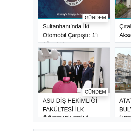
GÜNDEM
Sultanhanı’nda İki
Çıta
Otomobil Çarpıştı: 1’i
Aksa
Ağır 4 Y..
GÜNDEM
ASÜ DİŞ HEKİMLİĞİ
ATA
FAKÜLTESİ İLK
BUL
ÖĞRENCİLERİNİ
ÜST
ALIY..
TAM