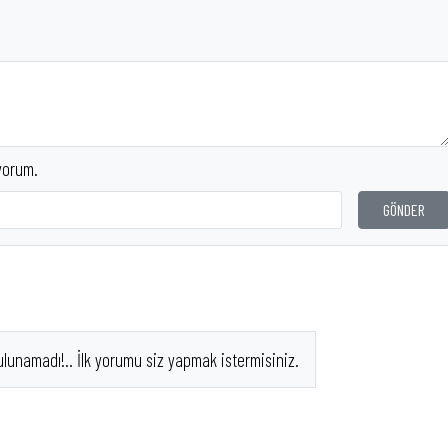
yorum.
GÖNDER
ulunamadı!.. İlk yorumu siz yapmak istermisiniz.