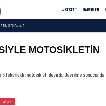
#KEŞFET
HABERLER
ETİN ALTINDA KALDI
İSİYLE MOTOSİKLETİN
eki 3 tekerlekli motosikleti devirdi. Devrilme sonucunda
 Takip Et!