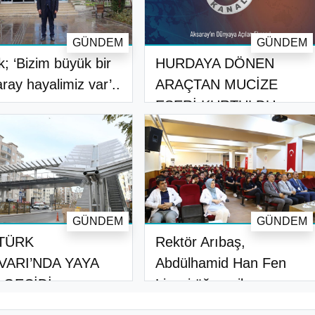
GÜNDEM
GÜNDEM
k; ‘Bizim büyük bir
HURDAYA DÖNEN
ray hayalimiz var’..
ARAÇTAN MUCİZE
ESERİ KURTULDU
GÜNDEM
GÜNDEM
TÜRK
Rektör Arıbaş,
VARI’NDA YAYA
Abdülhamid Han Fen
 GEÇİDİ
Lisesi öğrencil..
AMLANDI..