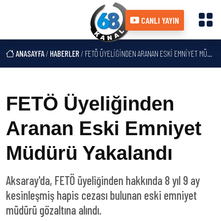
CANLI YAYIN
ANASAYFA
/
HABERLER
/ FETÖ ÜYELIĞINDEN ARANAN ESKI EMNIYET MÜDÜRÜ YAKALANDI
FETÖ Üyeliğinden
Aranan Eski Emniyet
Müdürü Yakalandı
Aksaray'da, FETÖ üyeliğinden hakkında 8 yıl 9 ay
kesinleşmiş hapis cezası bulunan eski emniyet
müdürü gözaltına alındı.