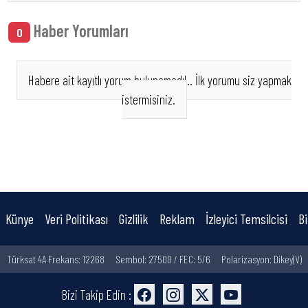
Haber Yorumları
0
Habere ait kayıtlı yorum bulunamadı!.. İlk yorumu siz yapmak
istermisiniz.
Künye
Veri Politikası
Gizlilik
Reklam
İzleyici Temsilcisi
Bi
Türksat 4A Frekans: 12268
Sembol: 27500 / FEC: 5/6
Polarizasyon: Dikey(V)
Bizi Takip Edin :