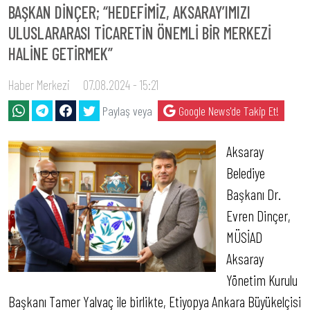
BAŞKAN DİNÇER; “HEDEFİMİZ, AKSARAY’IMIZI
ULUSLARARASI TİCARETİN ÖNEMLİ BİR MERKEZİ
HALİNE GETİRMEK”
Haber Merkezi
07.08.2024 - 15:21
Paylaş veya
Google News'de Takip Et!
Aksaray
Belediye
Başkanı Dr.
Evren Dinçer,
MÜSİAD
Aksaray
Yönetim Kurulu
Başkanı Tamer Yalvaç ile birlikte, Etiyopya Ankara Büyükelçisi