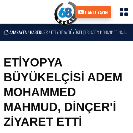
CANLI YAYIN
ANASAYFA
/
HABERLER
/ ETİYOPYA BÜYÜKELÇİSİ ADEM MOHAMMED MAHMUD, DİNÇER'İ ZİYARET ETTİ
ETİYOPYA
BÜYÜKELÇİSİ ADEM
MOHAMMED
MAHMUD, DİNÇER'İ
ZİYARET ETTİ