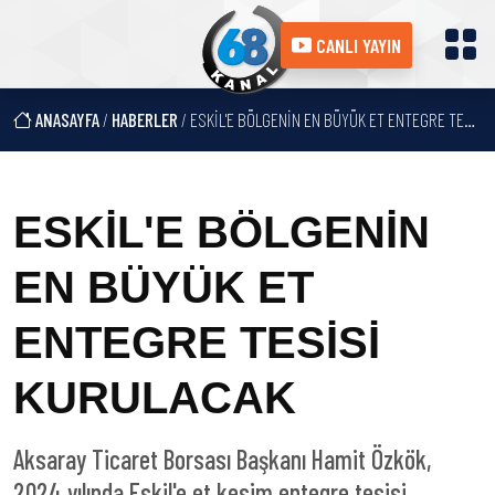
CANLI YAYIN
ANASAYFA
/
HABERLER
/ ESKİL'E BÖLGENİN EN BÜYÜK ET ENTEGRE TESİSİ KURULACAK
ESKİL'E BÖLGENİN
EN BÜYÜK ET
ENTEGRE TESİSİ
KURULACAK
Aksaray Ticaret Borsası Başkanı Hamit Özkök,
2024 yılında Eskil'e et kesim entegre tesisi