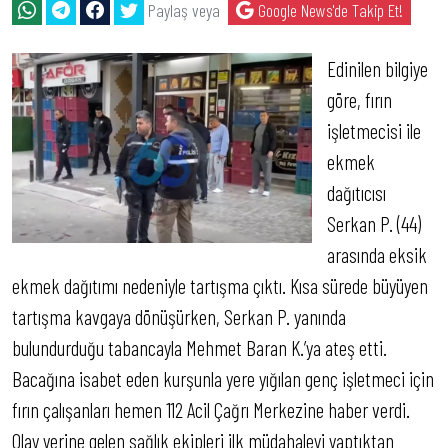
Paylaş veya
Google News'de Takip Et!
Edinilen bilgiye
göre, fırın
işletmecisi ile
ekmek
dağıtıcısı
Serkan P. (44)
arasında eksik
ekmek dağıtımı nedeniyle tartışma çıktı. Kısa sürede büyüyen
tartışma kavgaya dönüşürken, Serkan P. yanında
bulundurduğu tabancayla Mehmet Baran K.’ya ateş etti.
Bacağına isabet eden kurşunla yere yığılan genç işletmeci için
fırın çalışanları hemen 112 Acil Çağrı Merkezine haber verdi.
Olay yerine gelen sağlık ekipleri ilk müdahaleyi yaptıktan