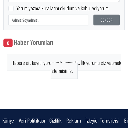
Yorum yazma kurallarını okudum ve kabul ediyorum.
GÖNDER
Haber Yorumları
0
Habere ait kayıtlı yorum bulunamadı!.. İlk yorumu siz yapmak
istermisiniz.
Künye
Veri Politikası
Gizlilik
Reklam
İzleyici Temsilcisi
Bi