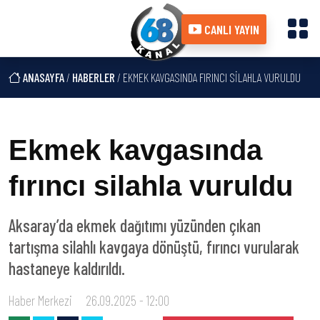
CANLI YAYIN
ANASAYFA
/
HABERLER
/ EKMEK KAVGASINDA FIRINCI SILAHLA VURULDU
Ekmek kavgasında
fırıncı silahla vuruldu
Aksaray’da ekmek dağıtımı yüzünden çıkan
tartışma silahlı kavgaya dönüştü, fırıncı vurularak
hastaneye kaldırıldı.
Haber Merkezi
26.09.2025 - 12:00