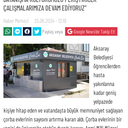
ÇALIŞMALARIMIZA DEVAM EDİYORUZ”
Haber Merkezi
25.06.2024 - 13:19
Paylaş veya
Google News'de Takip Et!
Aksaray
Belediyesi
öğrencilerden
hasta
yakınlarına
kadar geniş
yelpazede
kişiye hitap eden ve vatandaşta büyük memnuniyet sağlayan
çorba evlerinin sayısını artırma kararı aldı. Çorba evlerinin bir
yenisi de üniversite otobüs durağı karşısı, Azmi Milli Müzesi