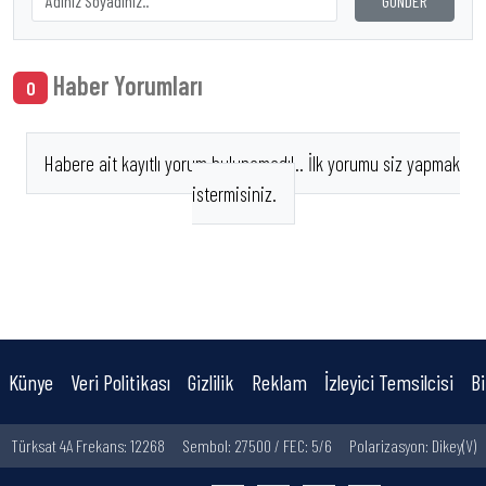
GÖNDER
Haber Yorumları
0
Habere ait kayıtlı yorum bulunamadı!.. İlk yorumu siz yapmak
istermisiniz.
Künye
Veri Politikası
Gizlilik
Reklam
İzleyici Temsilcisi
Bi
Türksat 4A Frekans: 12268
Sembol: 27500 / FEC: 5/6
Polarizasyon: Dikey(V)