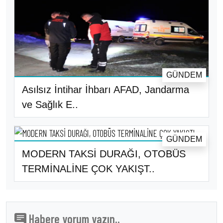
GÜNDEM
Asılsız İntihar İhbarı AFAD, Jandarma
ve Sağlık E..
GÜNDEM
MODERN TAKSİ DURAĞI, OTOBÜS
TERMİNALİNE ÇOK YAKIŞT..
Habere yorum yazın..