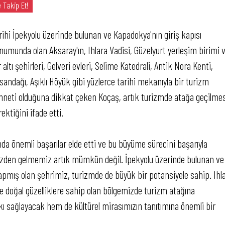
 Takip Et!
rihi İpekyolu üzerinde bulunan ve Kapadokya'nın giriş kapısı
numunda olan Aksaray'ın, Ihlara Vadisi, Güzelyurt yerleşim birimi 
 altı şehirleri, Gelveri evleri, Selime Katedrali, Antik Nora Kenti,
sandağı, Aşıklı Höyük gibi yüzlerce tarihi mekanıyla bir turizm
nneti olduğuna dikkat çeken Koçaş, artık turizmde atağa geçilmes
ektiğini ifade etti.
nda önemli başarılar elde etti ve bu büyüme sürecini başarıyla
ezden gelmemiz artık mümkün değil. İpekyolu üzerinde bulunan ve
pmış olan şehrimiz, turizmde de büyük bir potansiyele sahip. Ihl
ve doğal güzelliklere sahip olan bölgemizde turizm atağına
 sağlayacak hem de kültürel mirasımızın tanıtımına önemli bir