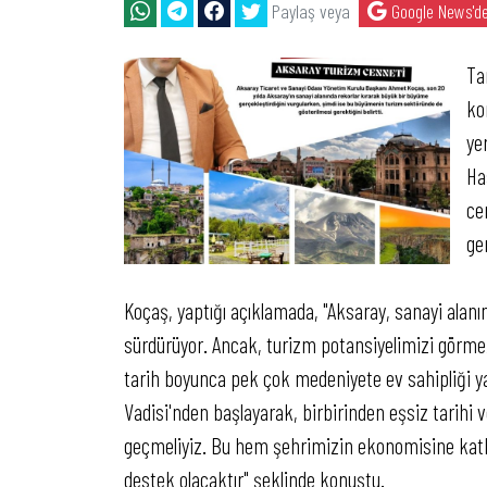
Paylaş veya
Google News'de
Ta
ko
yer
Ha
ce
ger
Koçaş, yaptığı açıklamada, "Aksaray, sanayi alanı
sürdürüyor. Ancak, turizm potansiyelimizi görm
tarih boyunca pek çok medeniyete ev sahipliği ya
Vadisi'nden başlayarak, birbirinden eşsiz tarihi 
geçmeliyiz. Bu hem şehrimizin ekonomisine katkı
destek olacaktır" şeklinde konuştu.