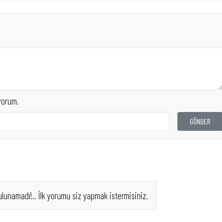
yorum.
GÖNDER
ulunamadı!.. İlk yorumu siz yapmak istermisiniz.