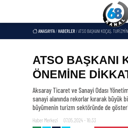
ANASAYFA
/
HABERLER
/ ATSO BAŞKANI KOÇAŞ, TURİZMİ
ATSO BAŞKANI 
ÖNEMİNE DİKKAT
Aksaray Ticaret ve Sanayi Odası Yönetim
sanayi alanında rekorlar kırarak büyük b
büyümenin turizm sektöründe de gösterilm
Haber Merkezi
07.05.2024 - 16:33