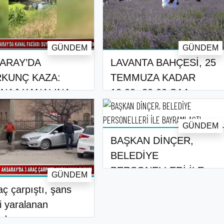
GÜNDEM
GÜNDEM
ARAY’DA
LAVANTA BAHÇESİ, 25
KUNÇ KAZA:
TEMMUZA KADAR
NAJ KANALINA
12.00- 20.00 SAA..
EN ARA..
GÜNDEM
BAŞKAN DİNÇER,
BELEDİYE
PERSONELLERİ İLE
GÜNDEM
BAYRAMLAŞ..
aç çarpıştı, şans
i yaralanan
dı..