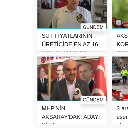
GÜNDEM
SÜT FİYATLARININ
AKS
ÜRETİCİDE EN AZ 16
KOR
LİRA OLMASI GE..
DRE
DÜŞ
GÜNDEM
MHP’NİN
3 ar
AKSARAY’DAKİ ADAYI
eser
KİM?
olma