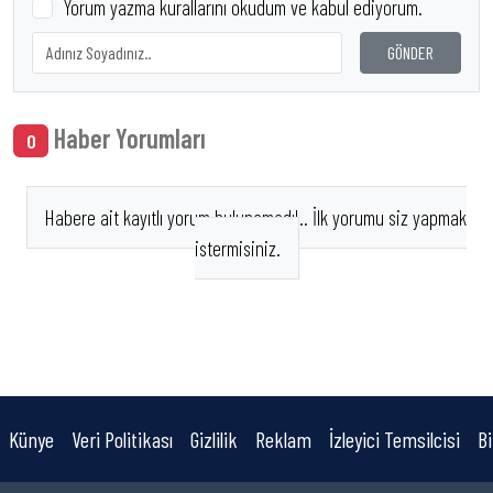
Yorum yazma kurallarını okudum ve kabul ediyorum.
GÖNDER
Haber Yorumları
0
Habere ait kayıtlı yorum bulunamadı!.. İlk yorumu siz yapmak
istermisiniz.
Künye
Veri Politikası
Gizlilik
Reklam
İzleyici Temsilcisi
Bi