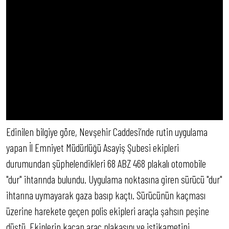
Edinilen bilgiye göre, Nevşehir Caddesi’nde rutin uygulama
yapan İl Emniyet Müdürlüğü Asayiş Şubesi ekipleri
durumundan şüphelendikleri 68 ABZ 468 plakalı otomobile
"dur" ihtarında bulundu. Uygulama noktasına giren sürücü "dur"
ihtarına uymayarak gaza basıp kaçtı. Sürücünün kaçması
üzerine harekete geçen polis ekipleri araçla şahsın peşine
düştü. Ekiplerin kaçan araç plakasını ve istikametini