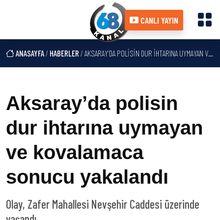
CANLI YAYIN
ANASAYFA
/
HABERLER
/ AKSARAY’DA POLISIN DUR IHTARINA UYMAYAN VE KOVALAMACA SONUCU YAKALANDI
Aksaray’da polisin
dur ihtarına uymayan
ve kovalamaca
sonucu yakalandı
Olay, Zafer Mahallesi Nevşehir Caddesi üzerinde
yaşandı.