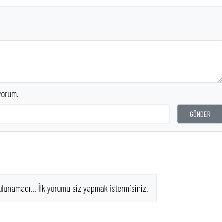
yorum.
GÖNDER
ulunamadı!.. İlk yorumu siz yapmak istermisiniz.