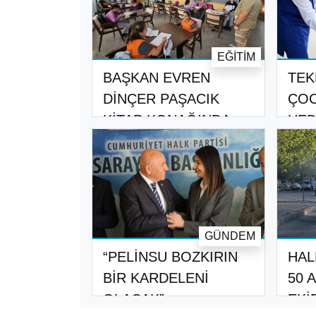
EĞITIM
BAŞKAN EVREN
TEK
DİNÇER PAŞACIK
ÇOC
KİTAP KONAĞINDA
HED
ÖĞRENC..
DAĞ
GÜNDEM
“PELİNSU BOZKIRIN
HAL
BİR KARDELENİ
50 
OLACAK”
EKİ