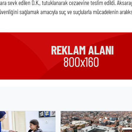
a sevk edilen D.K., tutuklanarak cezaevine teslim edildi. Aksaray
venliğini sağlamak amacıyla suç ve suçlularla mücadelenin aralık