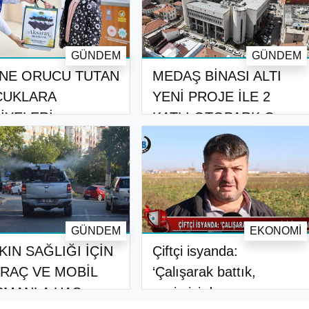
GÜNDEM
GÜNDEM
NE ORUCU TUTAN
MEDAŞ BİNASI ALTI
UKLARA
YENİ PROJE İLE 2
İYELERİ
KATLI OTOPARK O..
ITILIYOR..
GÜNDEM
EKONOMI
KIN SAĞLIĞI İÇİN
Çiftçi isyanda:
ARAÇ VE MOBİL
‘Çalışarak battık,
PMANLA HAŞ..
sesimizi duyan ..