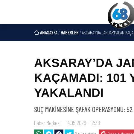
ANASAYFA
/
HABERLER
/ AKSARAY’DA JANDARMADAN KAÇAM
AKSARAY’DA J
KAÇAMADI: 101 
YAKALANDI
SUÇ MAKİNESİNE ŞAFAK OPERASYONU: 52 
Haber Merkezi
14.05.2026 - 12:38