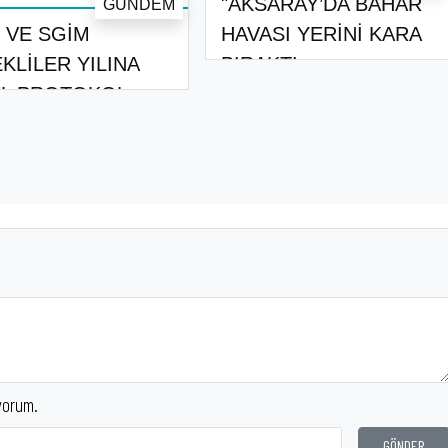
"AKSARAY’DA BAHAR
GÜNDEM
 VE SGİM
HAVASI YERİNİ KARA
KLİLER YILINA
BIRAKTI
L PROTOKOL
ALAD..
yorum.
GÖNDER