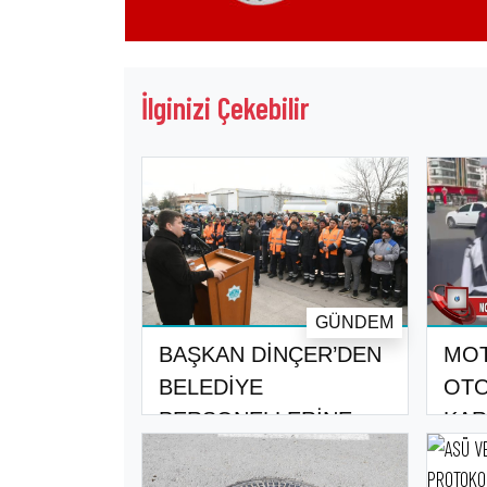
İlginizi Çekebilir
GÜNDEM
BAŞKAN DİNÇER’DEN
MOT
BELEDİYE
OTO
PERSONELLERİNE
KAR
MÜJDE..
SÜR