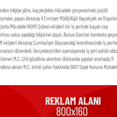
inilen bilgiye göre, kaçakçılıkla mücadele çerçevesinde çeşitli
lışmalar yapan Aksaray İl Emniyet Müdürlüğü Kaçakçılık ve Organiz
çlarla Mücadele (KOM) Şubesi ekipleri bir iş yerinde kaçak cep
lefonu satışı yapıldığı bilgisine ulaştı. Bunun üzerine harekete geçe
M ekipleri Aksaray Cumhuriyet Başsavcılığı koordinesinde iş yerin
erasyon düzenledi. Gerçekleştirilen operasyonda iş yeri sahibi old
lirlenen M.C. (24) gözaltına alınırken dükkanda yapılan aramada 11
zaltına alınan M.C. isimli şahıs hakkında 5607 Sayılı Kanuna Muhale