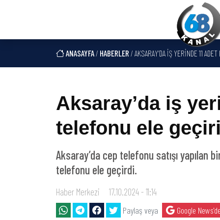
ANASAYFA
/
HABERLER
/ AKSARAY’DA IŞ YERINDE 11 ADE
Aksaray’da iş yer
telefonu ele geçiri
Aksaray’da cep telefonu satışı yapılan b
telefonu ele geçirdi.
Haber Merkezi
17.10.2024 - 11:14
Paylaş veya
Google News'de