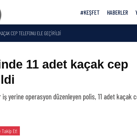
#KEŞFET
HABERLER
T KAÇAK CEP TELEFONU ELE GEÇIRILDI
inde 11 adet kaçak cep
ldi
ir iş yerine operasyon düzenleyen polis, 11 adet kaçak 
 Takip Et!