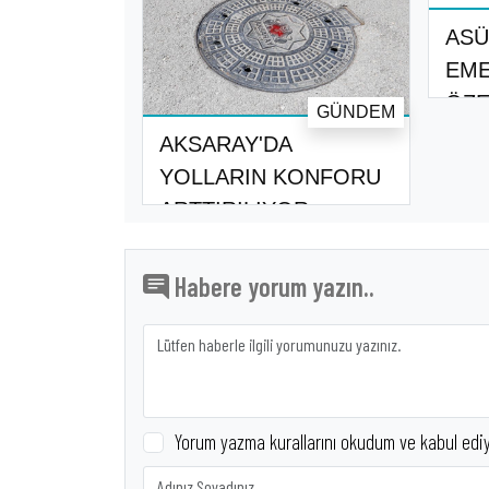
ASÜ
EME
ÖZE
GÜNDEM
İMZ
AKSARAY'DA
YOLLARIN KONFORU
ARTTIRILIYOR
Habere yorum yazın..
Yorum yazma kurallarını okudum ve kabul edi