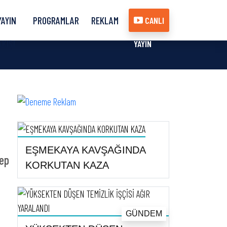
YAYIN
PROGRAMLAR
REKLAM
CANLI
AKIŞI
YAYIN
EŞMEKAYA KAVŞAĞINDA
cep
KORKUTAN KAZA
GÜNDEM