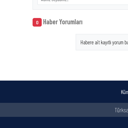
Haber Yorumları
0
Habere ait kayıtlı yorum b
Kün
Türksa