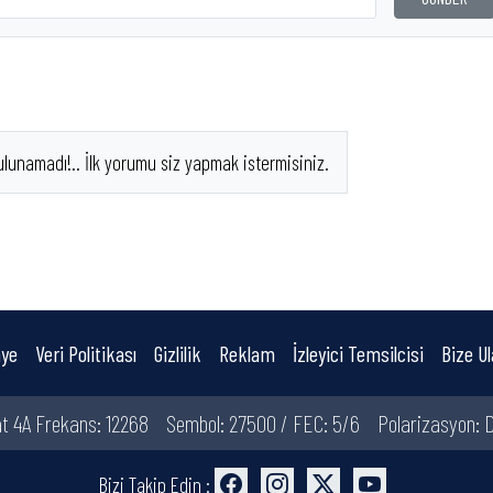
ulunamadı!.. İlk yorumu siz yapmak istermisiniz.
ye
Veri Politikası
Gizlilik
Reklam
İzleyici Temsilcisi
Bize Ul
t 4A Frekans: 12268
Sembol: 27500 / FEC: 5/6
Polarizasyon: D
Bizi Takip Edin :