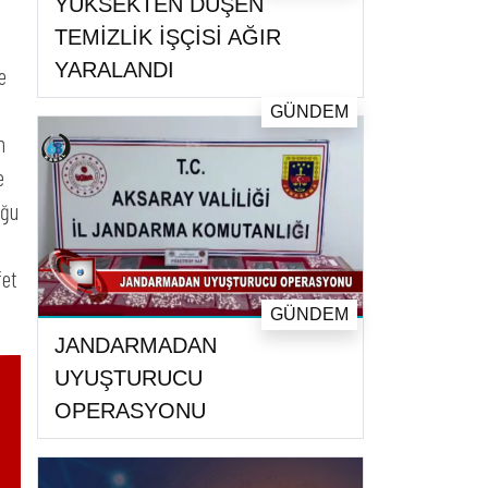
YÜKSEKTEN DÜŞEN
TEMİZLİK İŞÇİSİ AĞIR
YARALANDI
e
GÜNDEM
n
e
uğu
fet
GÜNDEM
JANDARMADAN
UYUŞTURUCU
OPERASYONU