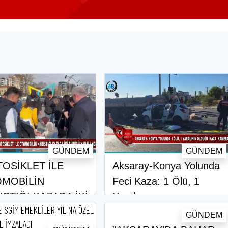
GÜNDEM
GÜNDEM
OSİKLET İLE
Aksaray-Konya Yolunda
MOBİLİN
Feci Kaza: 1 Ölü, 1
IŞTIĞI KAZADA İKİ
Yaralı..
..
GÜNDEM