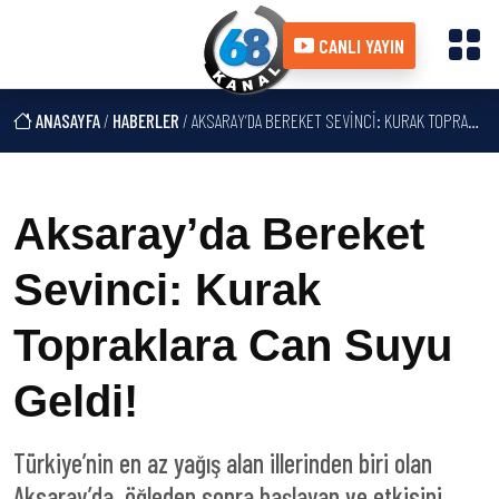
CANLI YAYIN
ANASAYFA
/
HABERLER
/ AKSARAY’DA BEREKET SEVINCI: KURAK TOPRAKLARA CAN SUYU GELDI!
Aksaray’da Bereket
Sevinci: Kurak
Topraklara Can Suyu
Geldi!
Türkiye’nin en az yağış alan illerinden biri olan
Aksaray’da, öğleden sonra başlayan ve etkisini