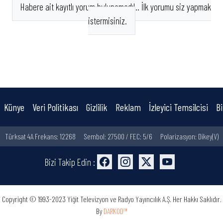
Habere ait kayıtlı yorum bulunamadı!.. İlk yorumu siz yapmak
istermisiniz.
Künye
Veri Politikası
Gizlilik
Reklam
İzleyici Temsilcisi
Bi
Türksat 4A Frekans: 12268
Sembol: 27500 / FEC: 5/6
Polarizasyon: Dikey(V)
Bizi Takip Edin :
Copyright © 1993-2023 Yiğit Televizyon ve Radyo Yayıncılık A.Ş. Her Hakkı Saklıdır.
By
DARKOD™