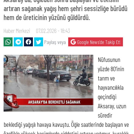
artıran sağanak yağış hem şehri sessizliğe bürüdü
hem de üreticinin yüzünü güldürdü.
Haber Merkezi
07.02.2026 - 18:43
Paylaş veya
Google News'de Takip Et!
Nüfusunun
yüzde 80’inin
tarım ve
hayvancılıkla
geçindiği
Aksaray, uzun
süredir
beklediği yağışlı havaya kavuştu. Öğle saatlerinde başlayan ve
özellikle yüksek kesimlerde şiddetini artıran yağmur, kuraklık