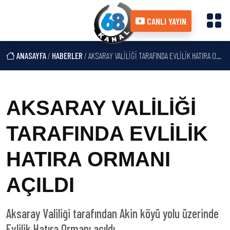
CANLI YAYIN
ANASAYFA
/
HABERLER
/ AKSARAY VALİLİĞİ TARAFINDA EVLİLİK HATIRA ORMANI AÇILDI
AKSARAY VALİLİĞİ
TARAFINDA EVLİLİK
HATIRA ORMANI
AÇILDI
Aksaray Valiliği tarafından Akin köyü yolu üzerinde
Evlilik Hatıra Ormanı açıldı