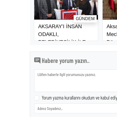
GÜNDEM
AKSARAY'I İNSAN
Aksa
ODAKLI,
Mecl
BELEDİYECİLİK İLE
Döne
KAVUŞTUR..
Habere yorum yazın..
Yorum yazma kurallarını okudum ve kabul edi