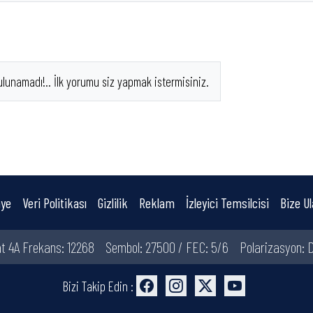
ulunamadı!.. İlk yorumu siz yapmak istermisiniz.
ye
Veri Politikası
Gizlilik
Reklam
İzleyici Temsilcisi
Bize Ul
t 4A Frekans: 12268
Sembol: 27500 / FEC: 5/6
Polarizasyon: D
Bizi Takip Edin :