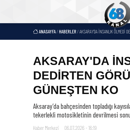
ANASAYFA
/
HABERLER
/ AKSARAY'DA İNSANLIK ÖLMEDİ 
AKSARAY'DA İN
DEDİRTEN GÖRÜ
GÜNEŞTEN KO
Aksaray’da bahçesinden topladığı kayısıla
tekerlekli motosikletinin devrilmesi son
Haber Merkezi
06.07.2026 - 16:19