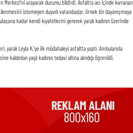
ı Merkezi’ni arayarak durumu bildirdi. Asfaltta acı içinde kıvranan
tkilenmesini istemeyen duyarlı vatandaşlar, örnek bir dayanışmaya
e ulaşana kadar kendi kıyafetlerini gererek yaralı kadının üzerinde
eri, yaralı Leyla K.'ye ilk müdahaleyi asfaltta yaptı. Ambulansla
e kaldırılan yaşlı kadının tedavi altına alındığı öğrenildi.