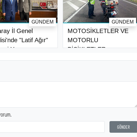
GÜNDEM
GÜNDEM
ray İl Genel
MOTOSİKLETLER VE
isi'nde "Latif Ağır"
MOTORLU
mi Y..
BİSİKLETLER
DENETLENDİ..
yorum.
GÖNDER