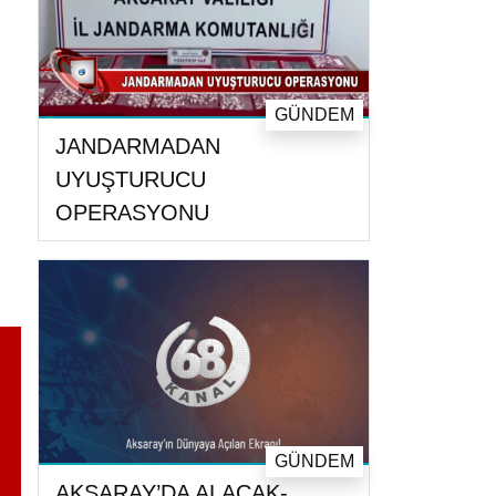
GÜNDEM
JANDARMADAN
UYUŞTURUCU
OPERASYONU
GÜNDEM
AKSARAY’DA ALACAK-