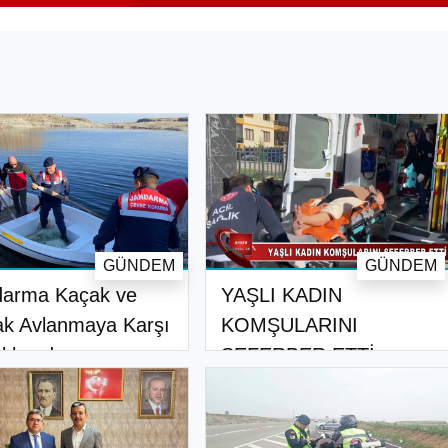
GÜNDEM
GÜNDEM
darma Kaçak ve
YAŞLI KADIN
k Avlanmaya Karşı
KOMŞULARINI
kkuzda..
SEFERBER ETTİ