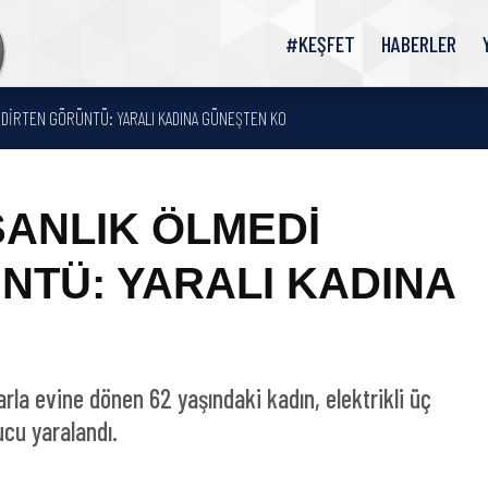
#KEŞFET
HABERLER
DEDİRTEN GÖRÜNTÜ: YARALI KADINA GÜNEŞTEN KO
SANLIK ÖLMEDİ
NTÜ: YARALI KADINA
rla evine dönen 62 yaşındaki kadın, elektrikli üç
ucu yaralandı.