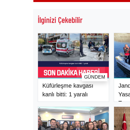
İlginizi Çekebilir
GÜNDEM
Küfürleşme kavgası
Jan
kanlı bitti: 1 yaralı
Yasa
Teya