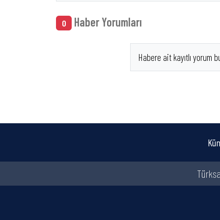
Haber Yorumları
0
Habere ait kayıtlı yorum b
Kün
Türksa