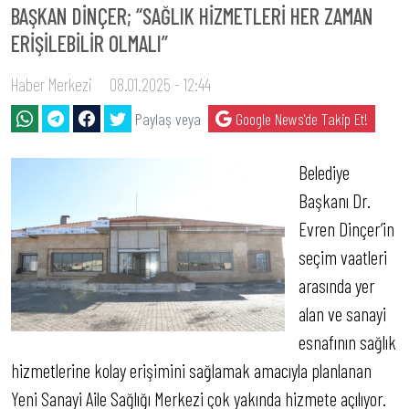
BAŞKAN DİNÇER; “SAĞLIK HİZMETLERİ HER ZAMAN
ERİŞİLEBİLİR OLMALI”
Haber Merkezi
08.01.2025 - 12:44
Paylaş veya
Google News'de Takip Et!
Belediye
Başkanı Dr.
Evren Dinçer’in
seçim vaatleri
arasında yer
alan ve sanayi
esnafının sağlık
hizmetlerine kolay erişimini sağlamak amacıyla planlanan
Yeni Sanayi Aile Sağlığı Merkezi çok yakında hizmete açılıyor.