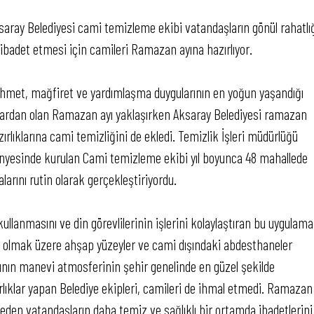
saray Belediyesi cami temizleme ekibi vatandaşların gönül rahatlı
e ibadet etmesi için camileri Ramazan ayına hazırlıyor.
hmet, mağfiret ve yardımlaşma duygularının en yoğun yaşandığı
lardan olan Ramazan ayı yaklaşırken Aksaray Belediyesi ramazan
zırlıklarına cami temizliğini de ekledi. Temizlik İşleri müdürlüğü
nyesinde kurulan Cami temizleme ekibi yıl boyunca 48 mahallede
rını rutin olarak gerçekleştiriyordu.
kullanmasını ve din görevlilerinin işlerini kolaylaştıran bu uygulama
a olmak üzere ahşap yüzeyler ve cami dışındaki abdesthaneler
yının manevi atmosferinin şehir genelinde en güzel şekilde
ırlıklar yapan Belediye ekipleri, camileri de ihmal etmedi. Ramazan
 eden vatandaşların daha temiz ve sağlıklı bir ortamda ibadetlerini