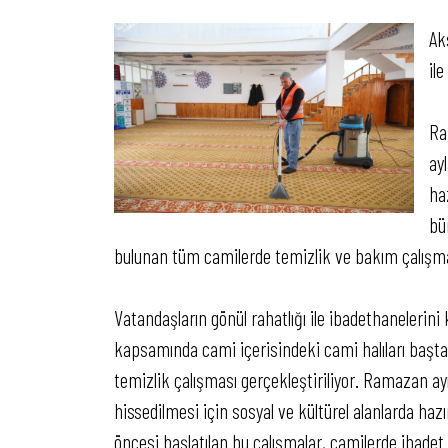
Ak
il
Ra
ay
ha
bü
bulunan tüm camilerde temizlik ve bakım çalışmala
Vatandaşların gönül rahatlığı ile ibadethanelerini 
kapsamında cami içerisindeki cami halıları başt
temizlik çalışması gerçekleştiriliyor. Ramazan a
hissedilmesi için sosyal ve kültürel alanlarda haz
öncesi başlatılan bu çalışmalar, camilerde ibadet