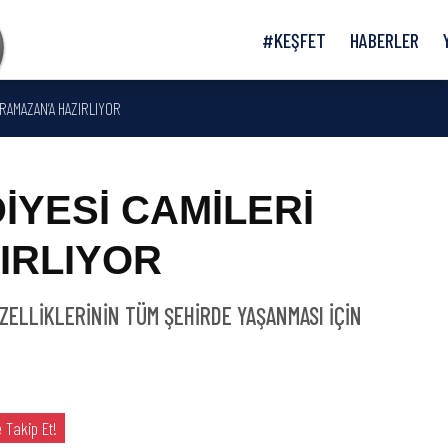
#KEŞFET
HABERLER
RAMAZAN’A HAZIRLIYOR
İYESİ CAMİLERİ
IRLIYOR
ÜZELLİKLERİNİN TÜM ŞEHİRDE YAŞANMASI İÇİN
 Takip Et!