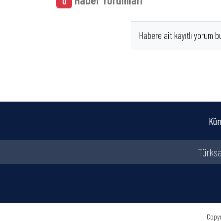
0
Habere ait kayıtlı yorum b
Kün
Türksa
Copyr