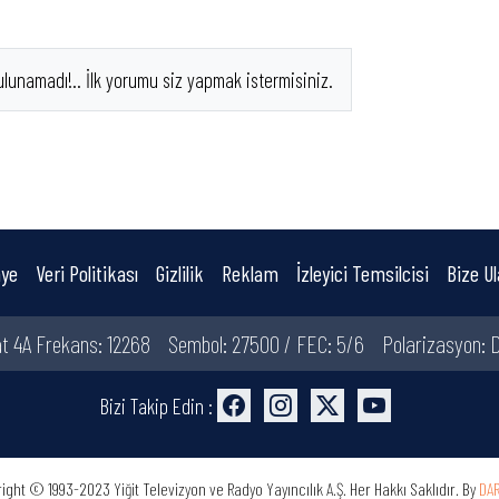
ulunamadı!.. İlk yorumu siz yapmak istermisiniz.
ye
Veri Politikası
Gizlilik
Reklam
İzleyici Temsilcisi
Bize Ul
t 4A Frekans: 12268
Sembol: 27500 / FEC: 5/6
Polarizasyon: D
Bizi Takip Edin :
ight © 1993-2023 Yiğit Televizyon ve Radyo Yayıncılık A.Ş. Her Hakkı Saklıdır. By
DA