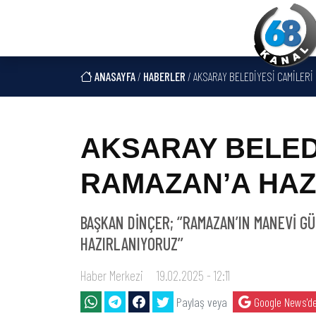
ANASAYFA
/
HABERLER
/ AKSARAY BELEDİYESİ CAMİLERİ 
AKSARAY BELED
RAMAZAN’A HAZ
BAŞKAN DİNÇER; ‘’RAMAZAN’IN MANEVİ G
HAZIRLANIYORUZ’’
Haber Merkezi
19.02.2025 - 12:11
Paylaş veya
Google News'de