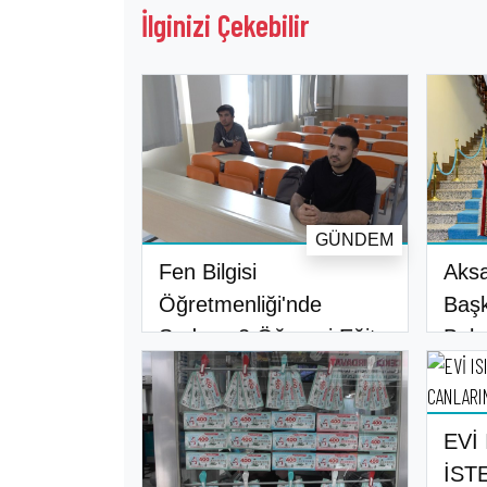
İlginizi Çekebilir
GÜNDEM
Fen Bilgisi
Aksa
Öğretmenliği'nde
Başk
Sadece 2 Öğrenci Eğit..
Baka
EVİ
İST