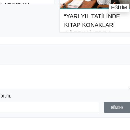
LARINDAN
EĞITIM
YORLAR..
“YARI YIL TATİLİNDE
KİTAP KONAKLARI
ÖĞRENCİLERE A..
yorum.
GÖNDER