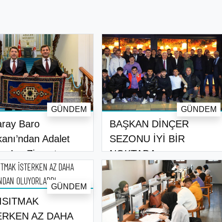
GÜNDEM
GÜNDEM
ray Baro
BAŞKAN DİNÇER
anı’ndan Adalet
SEZONU İYİ BİR
nı’na Ziyaret..
NOKTADA
TAMAMLAYACAĞI..
GÜNDEM
 ISITMAK
ERKEN AZ DAHA