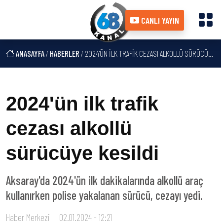
CANLI YAYIN
ANASAYFA
/
HABERLER
/ 2024'ÜN ILK TRAFIK CEZASI ALKOLLÜ SÜRÜCÜYE KESILDI
2024'ün ilk trafik
cezası alkollü
sürücüye kesildi
Aksaray'da 2024'ün ilk dakikalarında alkollü araç
kullanırken polise yakalanan sürücü, cezayı yedi.
Haber Merkezi
02.01.2024 - 12:21