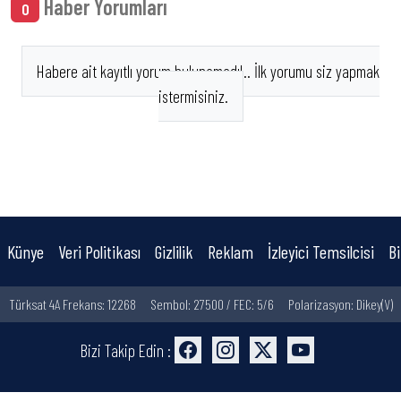
Haber Yorumları
0
Habere ait kayıtlı yorum bulunamadı!.. İlk yorumu siz yapmak
istermisiniz.
Künye
Veri Politikası
Gizlilik
Reklam
İzleyici Temsilcisi
Bi
Türksat 4A Frekans: 12268
Sembol: 27500 / FEC: 5/6
Polarizasyon: Dikey(V)
Bizi Takip Edin :